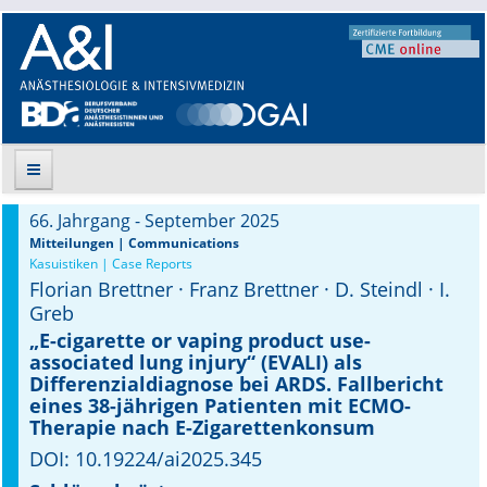
66. Jahrgang - September 2025
Suche
Mitteilungen | Communications
Kasuistiken | Case Reports
Florian Brettner · Franz Brettner · D. Steindl · I.
Aktuelle Ausgabe
Greb
Leitlinien
„E-cigarette or vaping product use-
associated lung injury“ (EVALI) als
Differenzialdiagnose bei ARDS. Fallbericht
Archiv
eines 38-jährigen Patienten mit ECMO-
Therapie nach E-Zigarettenkonsum
Supplements
DOI: 10.19224/ai2025.345
Supplements OrphanAnesthesia