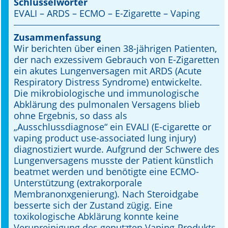
Schlüsselwörter
EVALI – ARDS – ECMO – E-Zigarette – Vaping
Online First
Zusammenfassung
A&I English
Wir berichten über einen 38-jährigen Patienten,
der nach exzessivem Gebrauch von E-Zigaretten
Mediadaten
ein akutes Lungenversagen mit ARDS (Acute
Respiratory Distress Syndrome) entwickelte.
Autoren-Service
Die mikrobiologische und immunologische
Abklärung des pulmonalen Versagens blieb
Bestell-Service
ohne Ergebnis, so dass als
„Ausschlussdiagnose“ ein EVALI (E-cigarette or
Stellenmarkt
vaping product use-associated lung injury)
diagnostiziert wurde. Aufgrund der Schwere des
Kongresskalender
Lungenversagens musste der Patient künstlich
beatmet werden und benötigte eine ECMO-
Unterstützung (extrakorporale
Membranonxgenierung). Nach Steroidgabe
besserte sich der Zustand zügig. Eine
toxikologische Abklärung konnte keine
Verunreinigung des genutzten Vaping-Produkts