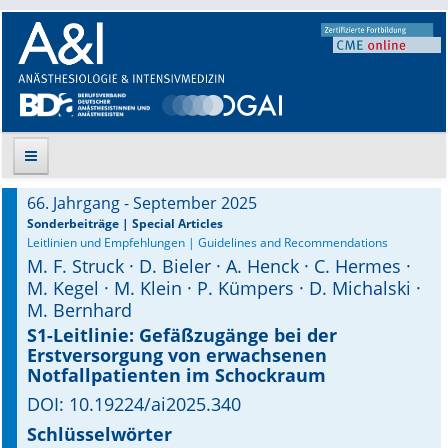
66. Jahrgang - September 2025
Suche
Sonderbeiträge | Special Articles
Leitlinien und Empfehlungen | Guidelines and Recommendations
M. F. Struck · D. Bieler · A. Henck · C. Hermes ·
Aktuelle Ausgabe
M. Kegel · M. Klein · P. Kümpers · D. Michalski ·
M. Bernhard
Leitlinien
S1-Leitlinie: Gefäßzugänge bei der
Erstversorgung von erwachsenen
Archiv
Notfallpatienten im Schockraum
Supplements
DOI: 10.19224/ai2025.340
Schlüsselwörter
Supplements OrphanAnesthesia