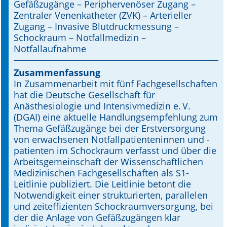
Gefäßzugänge – Periphervenöser Zugang –
Zentraler Venenkatheter (ZVK) – Arterieller
Online First
Zugang – Invasive Blutdruckmessung –
Schockraum – Notfallmedizin –
A&I English
Notfallaufnahme
Mediadaten
Zusammenfassung
In Zusammenarbeit mit fünf Fachgesellschaften
Autoren-Service
hat die Deutsche Gesellschaft für
Anästhesiologie und Intensivmedizin e. V.
Bestell-Service
(DGAI) eine aktuelle Handlungsempfehlung zum
Thema Gefäßzugänge bei der Erstversorgung
Stellenmarkt
von erwachsenen Notfallpatienteninnen und -
patienten im Schockraum verfasst und über die
Kongresskalender
Arbeitsgemeinschaft der Wissenschaftlichen
Medizinischen Fachgesellschaften als S1-
Leitlinie publiziert. Die Leitlinie betont die
Notwendigkeit einer strukturierten, parallelen
und zeiteffizienten Schockraumversorgung, bei
der die Anlage von Gefäßzugängen klar