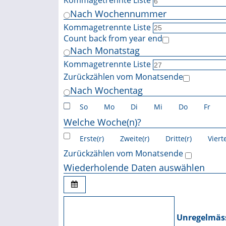
Kommagetrennte Liste
Nach Wochennummer
Kommagetrennte Liste
Count back from year end
Nach Monatstag
Kommagetrennte Liste
Zurückzählen vom Monatsende
Nach Wochentag
So
Mo
Di
Mi
Do
Fr
Welche Woche(n)?
Erste(r)
Zweite(r)
Dritte(r)
Vierte
Zurückzählen vom Monatsende
Wiederholende Daten auswählen
Unregelmäss