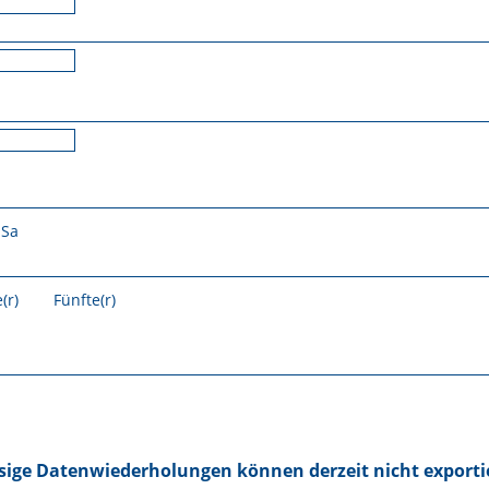
Sa
(r)
Fünfte(r)
ige Datenwiederholungen können derzeit nicht exporti