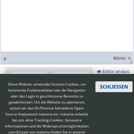
p
Wörter: 0
Editor an/aus
Diese Website verwendet Session-Cookies, um
SCHLIESSEN
bestimmte Funktionalitäten wie die Navigation
oder das Login in geschlossene Bereiche zu
gewährleisten. Um die Website zu optimieren,
setzen wir das On-Premise betriebene Open-
Source Analysetool matomo ein. matomo arbeitet
bei uns ohne Tracking-Cookies. Genauere
Informationen und die Widerspruchsmöglichkeiten
zum Einsatz von matomo finden Sie in unserer