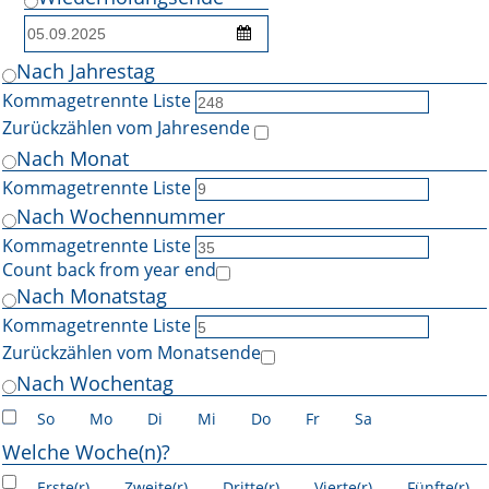
Nach Jahrestag
Kommagetrennte Liste
Zurückzählen vom Jahresende
Nach Monat
Kommagetrennte Liste
Nach Wochennummer
Kommagetrennte Liste
Count back from year end
Nach Monatstag
Kommagetrennte Liste
Zurückzählen vom Monatsende
Nach Wochentag
So
Mo
Di
Mi
Do
Fr
Sa
Welche Woche(n)?
Erste(r)
Zweite(r)
Dritte(r)
Vierte(r)
Fünfte(r)