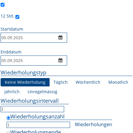
Online First
12 Std.
A&I English
Startdatum
Mediadaten
Autoren-Service
Enddatum
Bestell-Service
Wiederholungstyp
Stellenmarkt
Keine Wiederholung
Täglich
Wöchentlich
Monatlich
Kongresskalender
Jährlich
Unregelmässig
Wiederholungsintervall
Wiederholungsanzahl
Wiederholungen
Wiederholungsende