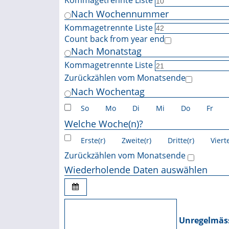
Kommagetrennte Liste
Nach Wochennummer
Kommagetrennte Liste
Count back from year end
Nach Monatstag
Kommagetrennte Liste
Zurückzählen vom Monatsende
Nach Wochentag
So
Mo
Di
Mi
Do
Fr
Welche Woche(n)?
Erste(r)
Zweite(r)
Dritte(r)
Vierte
Zurückzählen vom Monatsende
Wiederholende Daten auswählen
Unregelmäss