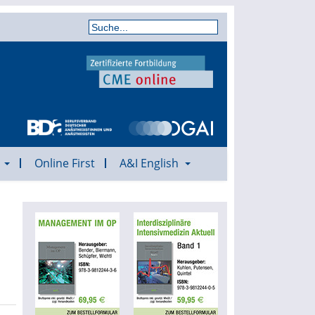
a
Online First
A&I English