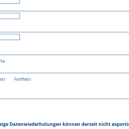
Sa
(r)
Fünfte(r)
ige Datenwiederholungen können derzeit nicht exporti