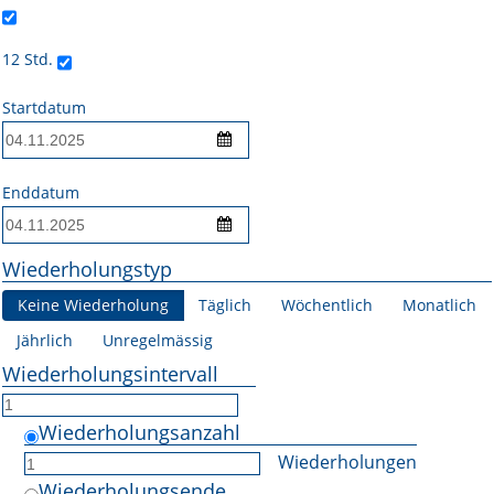
Online First
12 Std.
A&I English
Startdatum
Mediadaten
Autoren-Service
Enddatum
Bestell-Service
Wiederholungstyp
Stellenmarkt
Keine Wiederholung
Täglich
Wöchentlich
Monatlich
Kongresskalender
Jährlich
Unregelmässig
Wiederholungsintervall
Wiederholungsanzahl
Wiederholungen
Wiederholungsende