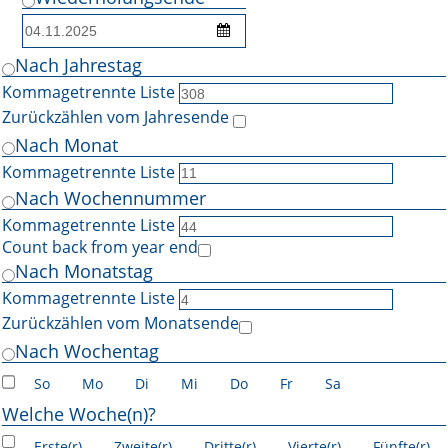
Nach Jahrestag
Kommagetrennte Liste
Zurückzählen vom Jahresende
Nach Monat
Kommagetrennte Liste
Nach Wochennummer
Kommagetrennte Liste
Count back from year end
Nach Monatstag
Kommagetrennte Liste
Zurückzählen vom Monatsende
Nach Wochentag
So
Mo
Di
Mi
Do
Fr
Sa
Welche Woche(n)?
Erste(r)
Zweite(r)
Dritte(r)
Vierte(r)
Fünfte(r)