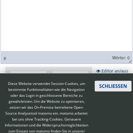
p
Wörter: 0
Editor an/aus
Diese Website verwendet Session-Cookies, um
SCHLIESSEN
bestimmte Funktionalitäten wie die Navigation
oder das Login in geschlossene Bereiche zu
gewährleisten. Um die Website zu optimieren,
setzen wir das On-Premise betriebene Open-
Source Analysetool matomo ein. matomo arbeitet
bei uns ohne Tracking-Cookies. Genauere
Informationen und die Widerspruchsmöglichkeiten
zum Einsatz von matomo finden Sie in unserer