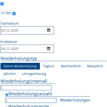
Online First
12 Std.
A&I English
Startdatum
Mediadaten
Autoren-Service
Enddatum
Bestell-Service
Wiederholungstyp
Stellenmarkt
Keine Wiederholung
Täglich
Wöchentlich
Monatlich
Kongresskalender
Jährlich
Unregelmässig
Wiederholungsintervall
Wiederholungsanzahl
Wiederholungen
Wiederholungsende