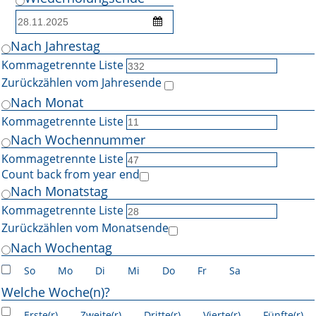
Nach Jahrestag
Kommagetrennte Liste
Zurückzählen vom Jahresende
Nach Monat
Kommagetrennte Liste
Nach Wochennummer
Kommagetrennte Liste
Count back from year end
Nach Monatstag
Kommagetrennte Liste
Zurückzählen vom Monatsende
Nach Wochentag
So
Mo
Di
Mi
Do
Fr
Sa
Welche Woche(n)?
Erste(r)
Zweite(r)
Dritte(r)
Vierte(r)
Fünfte(r)