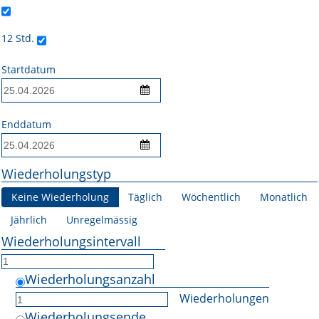
Online First
12 Std.
A&I English
Startdatum
Mediadaten
Autoren-Service
Enddatum
Bestell-Service
Wiederholungstyp
Stellenmarkt
Keine Wiederholung
Täglich
Wöchentlich
Monatlich
Kongresskalender
Jährlich
Unregelmässig
Wiederholungsintervall
Wiederholungsanzahl
Wiederholungen
Wiederholungsende