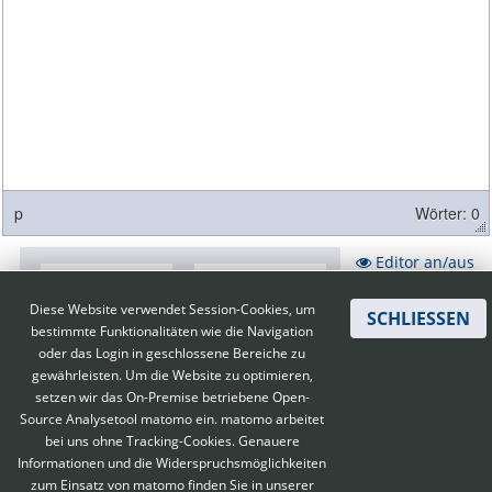
p
Wörter: 0
Editor an/aus
Diese Website verwendet Session-Cookies, um
SCHLIESSEN
bestimmte Funktionalitäten wie die Navigation
oder das Login in geschlossene Bereiche zu
gewährleisten. Um die Website zu optimieren,
setzen wir das On-Premise betriebene Open-
Source Analysetool matomo ein. matomo arbeitet
bei uns ohne Tracking-Cookies. Genauere
Informationen und die Widerspruchsmöglichkeiten
zum Einsatz von matomo finden Sie in unserer