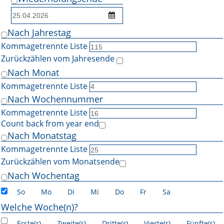
Nach Jahrestag
Kommagetrennte Liste
Zurückzählen vom Jahresende
Nach Monat
Kommagetrennte Liste
Nach Wochennummer
Kommagetrennte Liste
Count back from year end
Nach Monatstag
Kommagetrennte Liste
Zurückzählen vom Monatsende
Nach Wochentag
So
Mo
Di
Mi
Do
Fr
Sa
Welche Woche(n)?
Erste(r)
Zweite(r)
Dritte(r)
Vierte(r)
Fünfte(r)