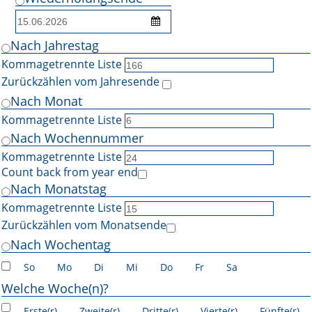
Nach Jahrestag
Kommagetrennte Liste
Zurückzählen vom Jahresende
Nach Monat
Kommagetrennte Liste
Nach Wochennummer
Kommagetrennte Liste
Count back from year end
Nach Monatstag
Kommagetrennte Liste
Zurückzählen vom Monatsende
Nach Wochentag
So
Mo
Di
Mi
Do
Fr
Sa
Welche Woche(n)?
Erste(r)
Zweite(r)
Dritte(r)
Vierte(r)
Fünfte(r)