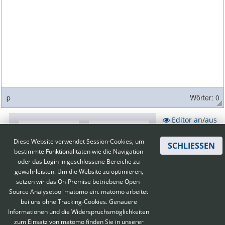
p
Wörter: 0
Editor an/aus
Diese Website verwendet Session-Cookies, um
SCHLIESSEN
bestimmte Funktionalitäten wie die Navigation
oder das Login in geschlossene Bereiche zu
gewährleisten. Um die Website zu optimieren,
setzen wir das On-Premise betriebene Open-
Source Analysetool matomo ein. matomo arbeitet
bei uns ohne Tracking-Cookies. Genauere
Informationen und die Widerspruchsmöglichkeiten
zum Einsatz von matomo finden Sie in unserer