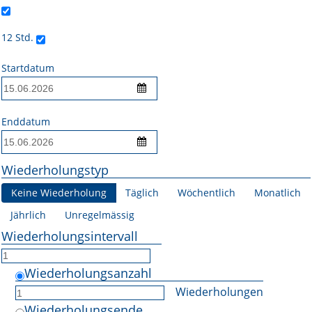
Online First
12 Std.
A&I English
Startdatum
Mediadaten
Autoren-Service
Enddatum
Bestell-Service
Wiederholungstyp
Stellenmarkt
Keine Wiederholung
Täglich
Wöchentlich
Monatlich
Kongresskalender
Jährlich
Unregelmässig
Wiederholungsintervall
Wiederholungsanzahl
Wiederholungen
Wiederholungsende