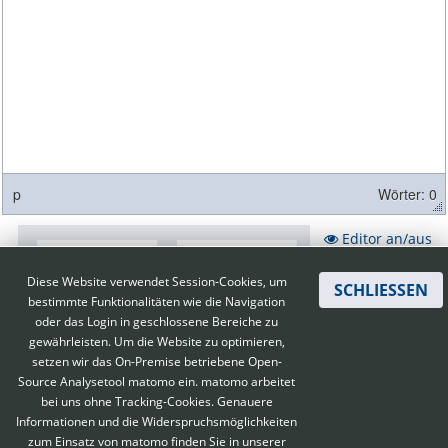
p
Wörter: 0
Editor an/aus
Diese Website verwendet Session-Cookies, um
SCHLIESSEN
bestimmte Funktionalitäten wie die Navigation
oder das Login in geschlossene Bereiche zu
gewährleisten. Um die Website zu optimieren,
setzen wir das On-Premise betriebene Open-
Source Analysetool matomo ein. matomo arbeitet
bei uns ohne Tracking-Cookies. Genauere
Informationen und die Widerspruchsmöglichkeiten
zum Einsatz von matomo finden Sie in unserer