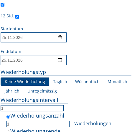
Online First
12 Std.
A&I English
Startdatum
Mediadaten
Autoren-Service
Enddatum
Bestell-Service
Wiederholungstyp
Stellenmarkt
Keine Wiederholung
Täglich
Wöchentlich
Monatlich
Kongresskalender
Jährlich
Unregelmässig
Wiederholungsintervall
Wiederholungsanzahl
Wiederholungen
Wiederholungsende