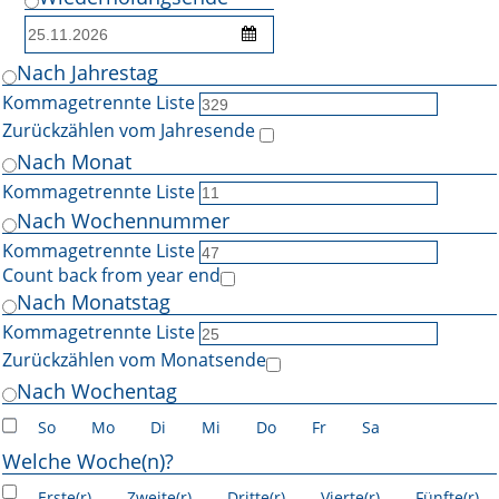
Nach Jahrestag
Kommagetrennte Liste
Zurückzählen vom Jahresende
Nach Monat
Kommagetrennte Liste
Nach Wochennummer
Kommagetrennte Liste
Count back from year end
Nach Monatstag
Kommagetrennte Liste
Zurückzählen vom Monatsende
Nach Wochentag
So
Mo
Di
Mi
Do
Fr
Sa
Welche Woche(n)?
Erste(r)
Zweite(r)
Dritte(r)
Vierte(r)
Fünfte(r)