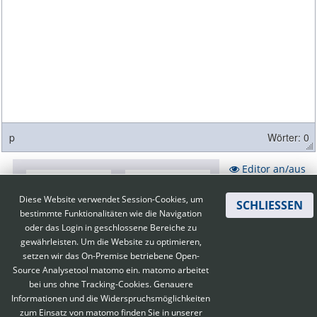
p
Wörter: 0
Editor an/aus
Diese Website verwendet Session-Cookies, um
SCHLIESSEN
bestimmte Funktionalitäten wie die Navigation
oder das Login in geschlossene Bereiche zu
gewährleisten. Um die Website zu optimieren,
setzen wir das On-Premise betriebene Open-
Source Analysetool matomo ein. matomo arbeitet
bei uns ohne Tracking-Cookies. Genauere
Informationen und die Widerspruchsmöglichkeiten
zum Einsatz von matomo finden Sie in unserer