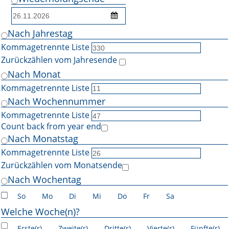
Nach Jahrestag
Kommagetrennte Liste
Zurückzählen vom Jahresende
Nach Monat
Kommagetrennte Liste
Nach Wochennummer
Kommagetrennte Liste
Count back from year end
Nach Monatstag
Kommagetrennte Liste
Zurückzählen vom Monatsende
Nach Wochentag
So
Mo
Di
Mi
Do
Fr
Sa
Welche Woche(n)?
Erste(r)
Zweite(r)
Dritte(r)
Vierte(r)
Fünfte(r)