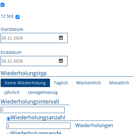
Online First
12 Std.
A&I English
Startdatum
Mediadaten
Autoren-Service
Enddatum
Bestell-Service
Wiederholungstyp
Stellenmarkt
Keine Wiederholung
Täglich
Wöchentlich
Monatlich
Kongresskalender
Jährlich
Unregelmässig
Wiederholungsintervall
Wiederholungsanzahl
Wiederholungen
Wiederholungsende