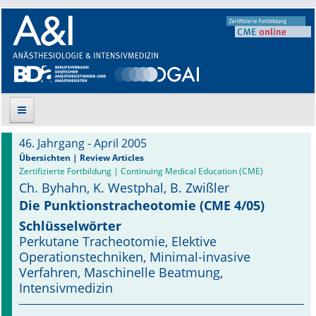
46. Jahrgang - April 2005
Suche
Übersichten | Review Articles
Zertifizierte Fortbildung | Continuing Medical Education (CME)
Ch. Byhahn, K. Westphal, B. Zwißler
Aktuelle Ausgabe
Die Punktionstracheotomie (CME 4/05)
Leitlinien
Schlüsselwörter
Perkutane Tracheotomie, Elektive
Archiv
Operationstechniken, Minimal-invasive
Verfahren, Maschinelle Beatmung,
Supplements
Intensivmedizin
Supplements OrphanAnesthesia