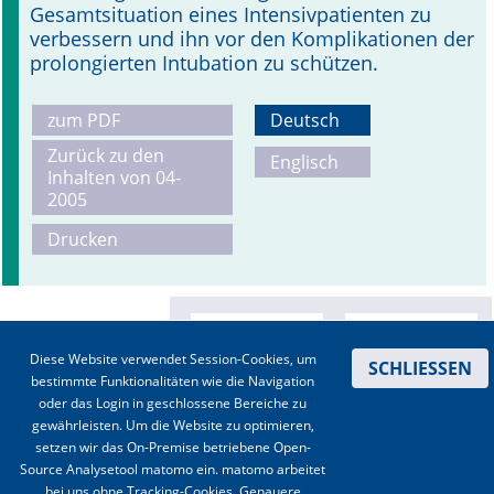
Gesamtsituation eines Intensivpatienten zu
verbessern und ihn vor den Komplikationen der
prolongierten Intubation zu schützen.
zum PDF
Deutsch
Zurück zu den
Englisch
Inhalten von 04-
2005
Drucken
Diese Website verwendet Session-Cookies, um
SCHLIESSEN
bestimmte Funktionalitäten wie die Navigation
oder das Login in geschlossene Bereiche zu
gewährleisten. Um die Website zu optimieren,
setzen wir das On-Premise betriebene Open-
Source Analysetool matomo ein. matomo arbeitet
bei uns ohne Tracking-Cookies. Genauere