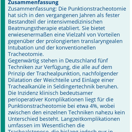
Zusammenfassung
Zusammenfassung: Die Punktionstracheotomie
Online First
hat sich in den vergangenen Jahren als fester
Bestandteil der intensivmedizinischen
A&I English
Beatmungstherapie etabliert. Sie bietet
erwiesenermaßen eine Vielzahl von Vorteilen
Mediadaten
gegenüber der prolongierten translaryngealen
Intubation und der konventionellen
Autoren-Service
Tracheotomie.
Gegenwärtig stehen in Deutschland fünf
Bestell-Service
Techniken zur Verfügung, die alle auf dem
Prinzip der Trachealpunktion, nachfolgender
Stellenmarkt
Dilatation der Weichteile und Einlage einer
Trachealkanüle in Seldingertechnik beruhen.
Kongresskalender
Die Inzidenz klinisch bedeutsamer
perioperativer Komplikationen liegt für die
Punktionstracheotomie bei etwa 4%, wobei
zwischen den einzelnen Techniken nahezu kein
Unterschied besteht. Langzeitkomplikationen
umfassen im Wesentlichen die
Trachealstenose, die bislang jedoch nur in