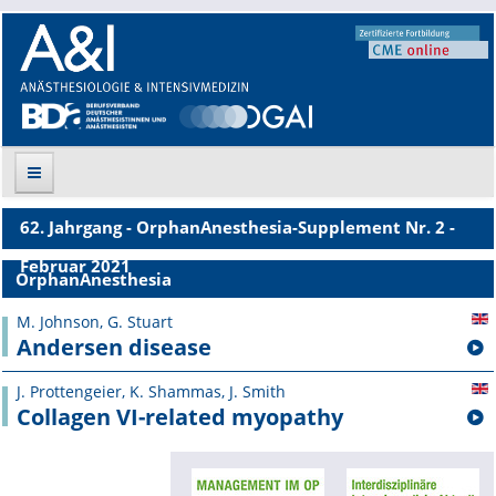
62. Jahrgang - OrphanAnesthesia-Supplement Nr. 2 -
Suche
Februar 2021
OrphanAnesthesia
Aktuelle Ausgabe
M. Johnson, G. Stuart
Andersen disease
Leitlinien
J. Prottengeier, K. Shammas, J. Smith
Archiv
Collagen VI-related myopathy
Supplements
Supplements OrphanAnesthesia