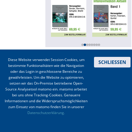
Online First
A&I English
Mediadaten
Autoren-Service
Kontakt
|
Impressum
|
Datenschutz
|
Haftungsausschluss
|
AGBs
Diese Website verwendet Session-Cookies, um
SCHLIESSEN
Bestell-Service
bestimmte Funktionalitäten wie die Navigation
© 2003-2020 Anästhesiologie & Intensivmedizin, Aktiv Druck und Verlag GmbH ISSN 1439-
oder das Login in geschlossene Bereiche zu
0256 (online) ISSN 0170-5334 (Print)
Stellenmarkt
gewährleisten. Um die Website zu optimieren,
setzen wir das On-Premise betriebene Open-
Kongresskalender
Source Analysetool matomo ein. matomo arbeitet
bei uns ohne Tracking-Cookies. Genauere
Informationen und die Widerspruchsmöglichkeiten
zum Einsatz von matomo finden Sie in unserer
Datenschutzerklärung.