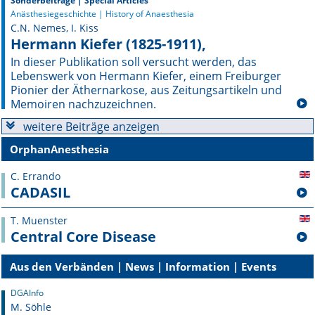
Sonderbeiträge | Special Articles
Anästhesiegeschichte | History of Anaesthesia
Online First
C.N. Nemes, I. Kiss
Hermann Kiefer (1825-1911),
A&I English
In dieser Publikation soll versucht werden, das
Lebenswerk von Hermann Kiefer, einem Freiburger
Mediadaten
Pionier der Äthernarkose, aus Zeitungsartikeln und
Memoiren nachzuzeichnen.
Autoren-Service
weitere Beiträge anzeigen
OrphanAnesthesia
Bestell-Service
C. Errando
Stellenmarkt
CADASIL
Kongresskalender
T. Muenster
Central Core Disease
Aus den Verbänden | News | Information | Events
DGAInfo
M. Söhle