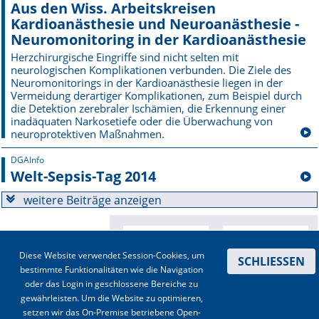
Aus den Wiss. Arbeitskreisen
Kardioanästhesie und Neuroanästhesie -
Neuromonitoring in der Kardioanästhesie
Herzchirurgische Eingriffe sind nicht selten mit
neurologischen Komplikationen verbunden. Die Ziele des
Neuromonitorings in der Kardioanästhesie liegen in der
Vermeidung derartiger Komplikationen, zum Beispiel durch
die Detektion zerebraler Ischämien, die Erkennung einer
inadäquaten Narkosetiefe oder die Überwachung von
neuroprotektiven Maßnahmen.
DGAInfo
Welt-Sepsis-Tag 2014
weitere Beiträge anzeigen
Diese Website verwendet Session-Cookies, um
SCHLIESSEN
bestimmte Funktionalitäten wie die Navigation
oder das Login in geschlossene Bereiche zu
gewährleisten. Um die Website zu optimieren,
setzen wir das On-Premise betriebene Open-