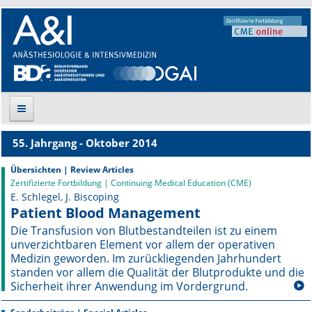
55. Jahrgang - Oktober 2014
Suche
Übersichten | Review Articles
Zertifizierte Fortbildung | Continuing Medical Education (CME)
Aktuelle Ausgabe
E. Schlegel, J. Biscoping
Patient Blood Management
Leitlinien
Die Transfusion von Blutbestandteilen ist zu einem
unverzichtbaren Element vor allem der operativen
Archiv
Medizin ge­worden. Im zurückliegenden Jahrhundert
standen vor allem die Qualität der Blutprodukte und die
Supplements
Sicherheit ihrer Anwendung im Vordergrund.
Supplements OrphanAnesthesia