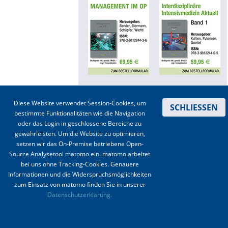
Online First
A&I English
Mediadaten
Autoren-Service
Diese Website verwendet Session-Cookies, um
SCHLIESSEN
Kontakt
|
Impressum
|
Datenschutz
|
Haftungsausschluss
|
AGBs
Bestell-Service
bestimmte Funktionalitäten wie die Navigation
oder das Login in geschlossene Bereiche zu
© 2003-2020 Anästhesiologie & Intensivmedizin, Aktiv Druck und Verlag GmbH ISSN 1439-
Stellenmarkt
gewährleisten. Um die Website zu optimieren,
0256 (online) ISSN 0170-5334 (Print)
setzen wir das On-Premise betriebene Open-
Kongresskalender
Source Analysetool matomo ein. matomo arbeitet
bei uns ohne Tracking-Cookies. Genauere
Informationen und die Widerspruchsmöglichkeiten
zum Einsatz von matomo finden Sie in unserer
Datenschutzerklärung.