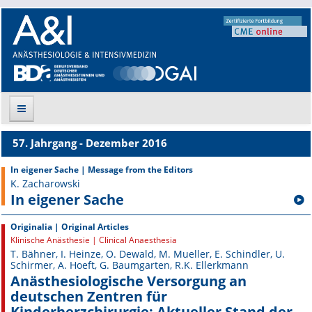
57. Jahrgang - Dezember 2016
Suche
In eigener Sache | Message from the Editors
K. Zacharowski
Aktuelle Ausgabe
In eigener Sache
Leitlinien
Originalia | Original Articles
Klinische Anästhesie | Clinical Anaesthesia
Archiv
T. Bähner, I. Heinze, O. Dewald, M. Mueller, E. Schindler, U.
Schirmer, A. Hoeft, G. Baumgarten, R.K. Ellerkmann
Supplements
Anästhesiologische Versorgung an
deutschen Zentren für
Supplements OrphanAnesthesia
Kinderherzchirurgie: Aktueller Stand der