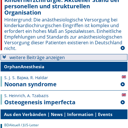
personellen und strukturellen
Online First
Organisation
Hintergrund: Die anästhesiologische Ver­sorgung bei
A&I English
kinderkardiochirur­gischen Eingriffen ist komplex und
erfordert ein hohes Maß an Spezialwissen. Einheitliche
Mediadaten
Empfehlungen und Standards zur anästhesiologischen
Ver­sorgung dieser Patienten existieren in Deutschland
nicht.
Autoren-Service
weitere Beiträge anzeigen
Bestell-Service
OrphanAnesthesia
Stellenmarkt
S. J. S. Bajwa, R. Haldar
Noonan syndrome
Kongresskalender
S. Heinrich, A. Tzabazis
Osteogenesis imperfecta
Aus den Verbänden | News | Information | Events
BDAktuell / JUS-Letter