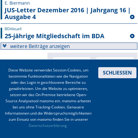
E. Biermann
JUS-Letter Dezember 2016 | Jahrgang 16 |
Ausgabe 4
BDAktuell
25-jährige Mitgliedschaft im BDA
weitere Beiträge anzeigen
Diese Website verwendet Session-Cookies, um
SCHLIESSEN
bestimmte Funktionalitäten wie die Navigation
oder das Login in geschlossene Bereiche zu
gewährleisten. Um die Website zu optimieren,
setzen wir das On-Premise betriebene Open-
Source Analysetool matomo ein. matomo arbeitet
bei uns ohne Tracking-Cookies. Genauere
Informationen und die Widerspruchsmöglichkeiten
zum Einsatz von matomo finden Sie in unserer
Kontakt
|
Impressum
|
Datenschutz
|
Haftungsausschluss
|
AGBs
Datenschutzerklärung.
© 2003-2020 Anästhesiologie & Intensivmedizin, Aktiv Druck und Verlag GmbH ISSN 1439-