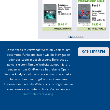
Online First
A&I English
Mediadaten
Autoren-Service
Kontakt
|
Impressum
|
Datenschutz
|
Haftungsausschluss
|
AGBs
Diese Website verwendet Session-Cookies, um
SCHLIESSEN
Bestell-Service
bestimmte Funktionalitäten wie die Navigation
© 2003-2020 Anästhesiologie & Intensivmedizin, Aktiv Druck und Verlag GmbH ISSN 1439-
oder das Login in geschlossene Bereiche zu
0256 (online) ISSN 0170-5334 (Print)
Stellenmarkt
gewährleisten. Um die Website zu optimieren,
setzen wir das On-Premise betriebene Open-
Kongresskalender
Source Analysetool matomo ein. matomo arbeitet
bei uns ohne Tracking-Cookies. Genauere
Informationen und die Widerspruchsmöglichkeiten
zum Einsatz von matomo finden Sie in unserer
Datenschutzerklärung.