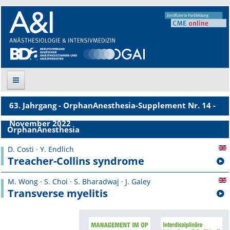
63. Jahrgang - OrphanAnesthesia-Supplement Nr. 14 -
Suche
November 2022
OrphanAnesthesia
Aktuelle Ausgabe
D. Costi · Y. Endlich
Treacher-Collins syndrome
Leitlinien
M. Wong · S. Choi · S. Bharadwaj · J. Galey
Archiv
Transverse myelitis
Supplements
Supplements OrphanAnesthesia