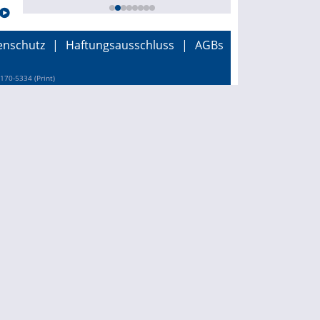
enschutz
|
Haftungsausschluss
|
AGBs
170-5334 (Print)