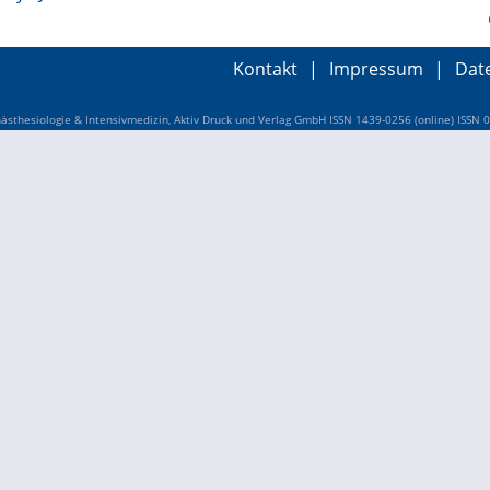
Kontakt
|
Impressum
|
Dat
sthesiologie & Intensivmedizin, Aktiv Druck und Verlag GmbH ISSN 1439-0256 (online) ISSN 0