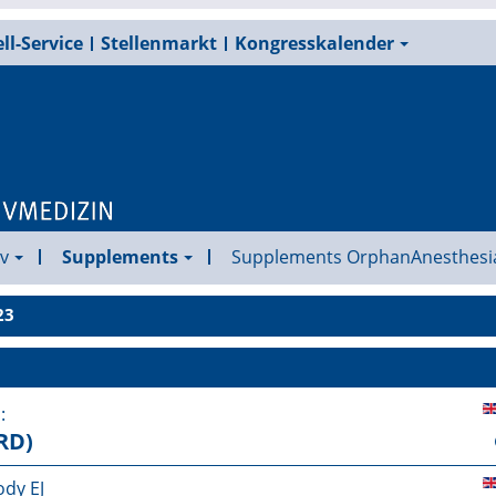
ll-Service
Stellenmarkt
Kongresskalender
v
Supplements
Supplements OrphanAnesthesi
23
:
RD)
ody EJ