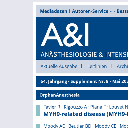
Mediadaten
Autoren-Service
Beste
Aktuelle Ausgabe
Leitlinien
Archi
64. Jahrgang - Supplement Nr. 8 - Mai 20
OrphanAnesthesia
Favier R · Rigouzzo A · Piana F · Louvet N
MYH9-related disease (MYH9-
Moody AE · Beutler BD · Moody CE · Mo