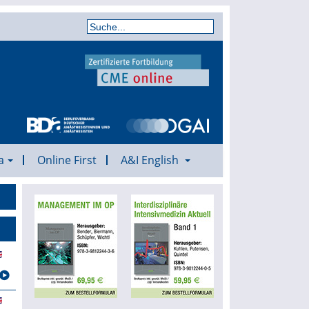
a
Online First
A&I English