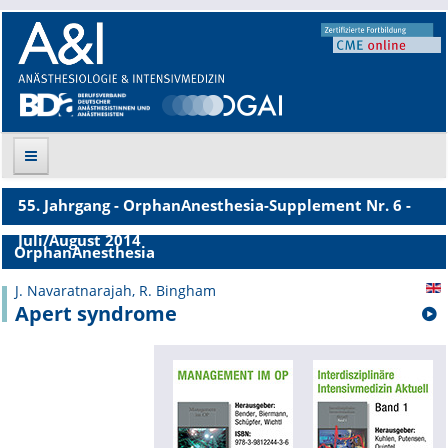
55. Jahrgang - OrphanAnesthesia-Supplement Nr. 6 -
Suche
Juli/August 2014
OrphanAnesthesia
Aktuelle Ausgabe
J. Navaratnarajah, R. Bingham
Apert syndrome
Leitlinien
Archiv
Supplements
Supplements OrphanAnesthesia