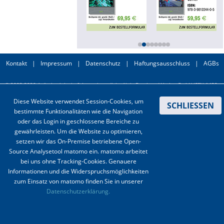
Online First
A&I English
Mediadaten
Kontakt
|
Impressum
|
Datenschutz
|
Haftungsausschluss
|
AGBs
Autoren-Service
© 2003-2020 Anästhesiologie & Intensivmedizin, Aktiv Druck und Verlag GmbH ISSN 1439-
0256 (online) ISSN 0170-5334 (Print)
Diese Website verwendet Session-Cookies, um
SCHLIESSEN
Bestell-Service
bestimmte Funktionalitäten wie die Navigation
oder das Login in geschlossene Bereiche zu
Stellenmarkt
gewährleisten. Um die Website zu optimieren,
setzen wir das On-Premise betriebene Open-
Kongresskalender
Source Analysetool matomo ein. matomo arbeitet
bei uns ohne Tracking-Cookies. Genauere
Informationen und die Widerspruchsmöglichkeiten
zum Einsatz von matomo finden Sie in unserer
Datenschutzerklärung.