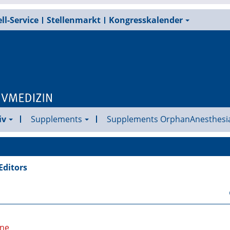
ll-Service
Stellenmarkt
Kongresskalender
iv
Supplements
Supplements OrphanAnesthesi
Editors
ine