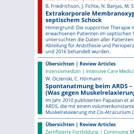
B. Friedrichson, J. Fichte, N. Banjas, M. 
Extrakorporale Membranoxyg
septischem Schock
Hintergrund: Die supportive Therapie
erwachsenen Patienten im septischen S
untersuchten die Daten aller Patienten
Abteilung für Anästhesie und Perioperat
und 2016 behandelt wurden.
Übersichten | Review Articles
Intensivmedizin | Intensive Care Medic
W. Oczenski, C. Hörmann
Spontanatmung beim ARDS – M
(Was gegen Muskelrelaxierung
Im Jahr 2010 publizierten Papazian et a
ARDS, die mit einem volumenkonstant
Muskelrelaxierung mit Cis-Atracurium ü
Übersichten | Review Articles
Zertifizierte Fortbildung | Continuing 