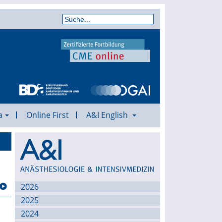
a
Online First
A&I English
Archiv
2026
2025
2024