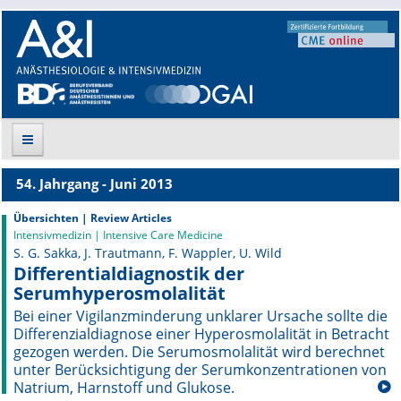
54. Jahrgang - Juni 2013
Suche
Übersichten | Review Articles
Intensivmedizin | Intensive Care Medicine
Aktuelle Ausgabe
S. G. Sakka, J. Trautmann, F. Wappler, U. Wild
Differentialdiagnostik der
Leitlinien
Serumhyperosmolalität
Bei einer Vigilanzminderung unklarer Ursache sollte die
Archiv
Differenzialdiagnose einer Hyperosmolalität in Betracht
gezogen werden. Die Serumosmolalität wird berechnet
Supplements
unter Berücksichtigung der Serumkonzentrationen von
Natrium, Harnstoff und Glukose.
Supplements OrphanAnesthesia