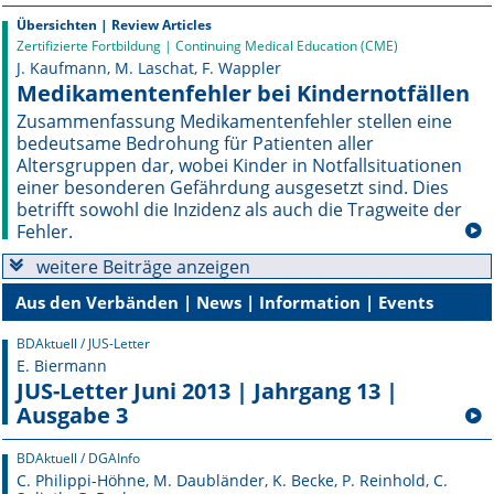
Übersichten | Review Articles
Online First
Zertifizierte Fortbildung | Continuing Medical Education (CME)
J. Kaufmann, M. Laschat, F. Wappler
Medikamentenfehler bei Kindernotfällen
A&I English
Zusammenfassung Medikamentenfehler stellen eine
Mediadaten
bedeutsame Bedrohung für Patienten aller
Altersgruppen dar, wobei Kinder in Notfallsituationen
einer besonderen Gefährdung ausgesetzt sind. Dies
Autoren-Service
betrifft sowohl die Inzidenz als auch die Tragweite der
Fehler.
Bestell-Service
weitere Beiträge anzeigen
Stellenmarkt
Aus den Verbänden | News | Information | Events
Kongresskalender
BDAktuell / JUS-Letter
E. Biermann
JUS-Letter Juni 2013 | Jahrgang 13 |
Ausgabe 3
BDAktuell / DGAInfo
C. Philippi-Höhne, M. Daubländer, K. Becke, P. Reinhold, C.