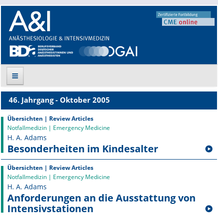
46. Jahrgang - Oktober 2005
Suche
Übersichten | Review Articles
Notfallmedizin | Emergency Medicine
Aktuelle Ausgabe
H. A. Adams
Besonderheiten im Kindesalter
Leitlinien
Übersichten | Review Articles
Archiv
Notfallmedizin | Emergency Medicine
H. A. Adams
Supplements
Anforderungen an die Ausstattung von
Intensivstationen
Supplements OrphanAnesthesia