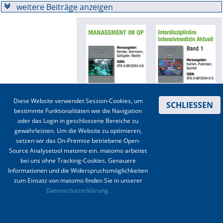
weitere Beiträge anzeigen
Online First
A&I English
Mediadaten
Autoren-Service
Diese Website verwendet Session-Cookies, um
SCHLIESSEN
Bestell-Service
bestimmte Funktionalitäten wie die Navigation
oder das Login in geschlossene Bereiche zu
Stellenmarkt
gewährleisten. Um die Website zu optimieren,
Kontakt
|
Impressum
|
Datenschutz
|
Haftungsausschluss
|
AGBs
setzen wir das On-Premise betriebene Open-
Kongresskalender
Source Analysetool matomo ein. matomo arbeitet
© 2003-2020 Anästhesiologie & Intensivmedizin, Aktiv Druck und Verlag GmbH ISSN 1439-
bei uns ohne Tracking-Cookies. Genauere
0256 (online) ISSN 0170-5334 (Print)
Informationen und die Widerspruchsmöglichkeiten
zum Einsatz von matomo finden Sie in unserer
Datenschutzerklärung.