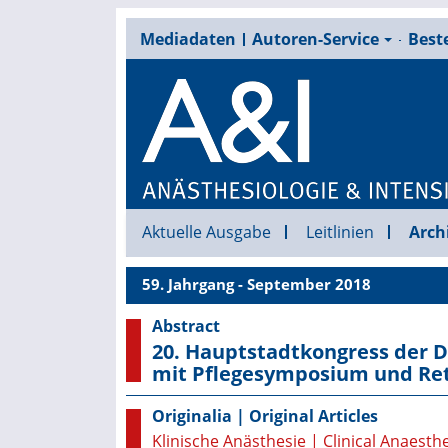
Mediadaten
Autoren-Service
Beste
Aktuelle Ausgabe
Leitlinien
Arch
59. Jahrgang - September 2018
Abstract
20. Hauptstadtkongress der D
mit Pflegesymposium und Re
Originalia | Original Articles
Klinische Anästhesie | Clinical Anaesth