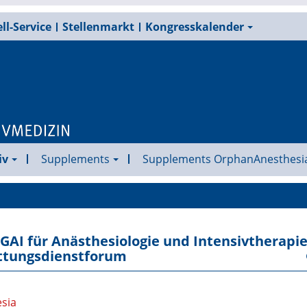
ll-Service
Stellenmarkt
Kongresskalender
iv
Supplements
Supplements OrphanAnesthesi
GAI für Anästhesiologie und Intensivtherapi
ttungsdienstforum
esia