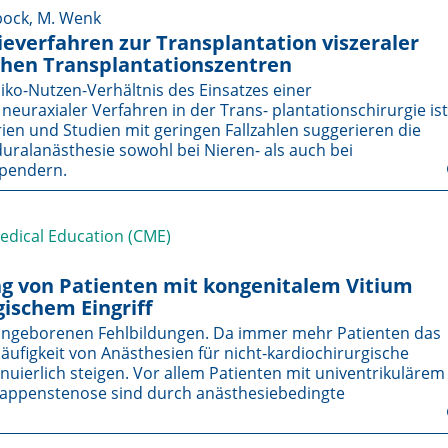
rbock, M. Wenk
everfahren zur Transplantation viszeraler
chen Transplantationszentren
iko-Nutzen-Verhältnis des Einsatzes einer
euraxialer Verfahren in der Trans- plantationschirurgie ist
rien und Studien mit geringen Fallzahlen suggerieren die
duralanästhesie sowohl bei Nieren- als auch bei
spendern.
Medical Education (CME)
g von Patienten mit kongenitalem Vitium
gischem Eingriff
n angeborenen Fehlbildungen. Da immer mehr Patienten das
äufigkeit von Anästhesien für nicht-kardiochirurgische
nuierlich steigen. Vor allem Patienten mit univentrikulärem
appenstenose sind durch anästhesiebedingte