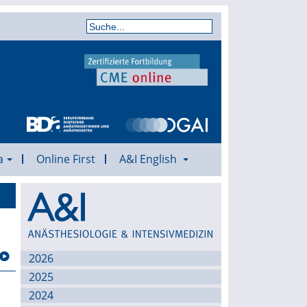
a
Online First
A&I English
Archiv
e
2026
2025
2024