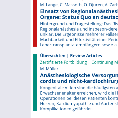
M. Lange, C. Massoth, O. Djuren, A. Za
Einsatz von Regionalanästhesi
Organe: Status Quo an deuts
Hintergrund und Fragestellung: Das Ris
Regionalanästhesie und insbeson-dere n
unklar. Die Ergebnisse mehrerer Fallse
Machbarkeit und Effektivität einer Peri
Lebertransplantatempfängern sowie -
Übersichten | Review Articles
Zertifizierte Fortbildung | Continuing 
M. Müller
Anästhesiologische Versorgun
cordis und nicht-kardiochirur
Kongenitale Vitien sind die häufigste
Erwachsenenalter erreichen, wird die H
Operationen bei diesen Patienten konti
Herzen, Kardiomyopathie und Aortenkl
Komplikationen gefährdet.