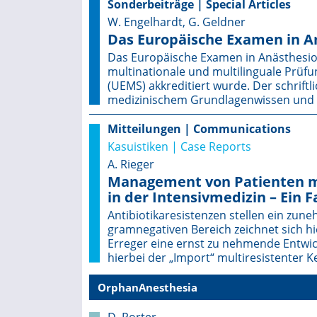
Sonderbeiträge | Special Articles
W. Engelhardt, G. Geldner
Das Europäische Examen in An
Das Europäische Examen in Anästhesio­lo
multinationale und multilinguale Prüfu
(UEMS) akkreditiert wurde. Der schriftli
medizinischem Grundlagenwissen und w
Mitteilungen | Communications
Kasuistiken | Case Reports
A. Rieger
Management von Patienten mi
in der Intensivmedizin – Ein Fa
Antibiotikaresistenzen stellen ein zu
gramnegativen Bereich zeichnet sich h
Erreger eine ernst zu nehmende Entwic
hierbei der „Import“ multiresistenter K
OrphanAnesthesia