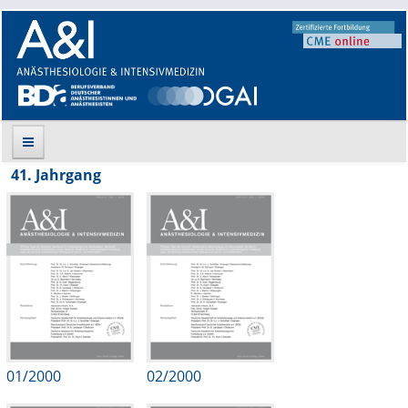
41. Jahrgang
Suche
Aktuelle Ausgabe
Leitlinien
Archiv
Supplements
01/2000
02/2000
Supplements OrphanAnesthesia