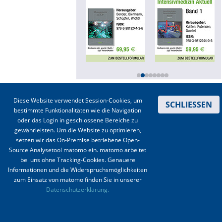
Online First
A&I English
Mediadaten
Autoren-Service
Kontakt
|
Impressum
|
Datenschutz
|
Haftungsausschluss
|
AGBs
Diese Website verwendet Session-Cookies, um
SCHLIESSEN
Bestell-Service
bestimmte Funktionalitäten wie die Navigation
© 2003-2020 Anästhesiologie & Intensivmedizin, Aktiv Druck und Verlag GmbH ISSN 1439-
oder das Login in geschlossene Bereiche zu
0256 (online) ISSN 0170-5334 (Print)
Stellenmarkt
gewährleisten. Um die Website zu optimieren,
setzen wir das On-Premise betriebene Open-
Kongresskalender
Source Analysetool matomo ein. matomo arbeitet
bei uns ohne Tracking-Cookies. Genauere
Informationen und die Widerspruchsmöglichkeiten
zum Einsatz von matomo finden Sie in unserer
Datenschutzerklärung.