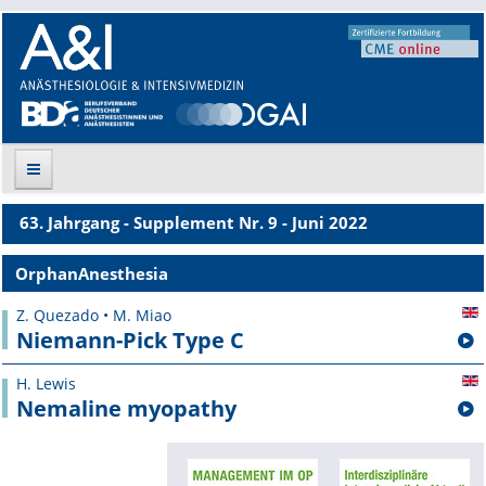
63. Jahrgang - Supplement Nr. 9 - Juni 2022
Suche
OrphanAnesthesia
Aktuelle Ausgabe
Z. Quezado • M. Miao
Niemann-Pick Type C
Leitlinien
H. Lewis
Archiv
Nemaline myopathy
Supplements
Supplements OrphanAnesthesia