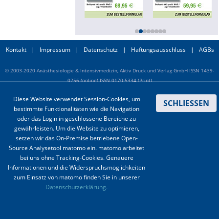
Online First
A&I English
Kontakt
|
Impressum
|
Datenschutz
|
Haftungsausschluss
|
AGBs
Mediadaten
© 2003-2020 Anästhesiologie & Intensivmedizin, Aktiv Druck und Verlag GmbH ISSN 1439-
0256 (online) ISSN 0170-5334 (Print)
Autoren-Service
Diese Website verwendet Session-Cookies, um
SCHLIESSEN
Bestell-Service
bestimmte Funktionalitäten wie die Navigation
oder das Login in geschlossene Bereiche zu
Stellenmarkt
gewährleisten. Um die Website zu optimieren,
setzen wir das On-Premise betriebene Open-
Kongresskalender
Source Analysetool matomo ein. matomo arbeitet
bei uns ohne Tracking-Cookies. Genauere
Informationen und die Widerspruchsmöglichkeiten
zum Einsatz von matomo finden Sie in unserer
Datenschutzerklärung.