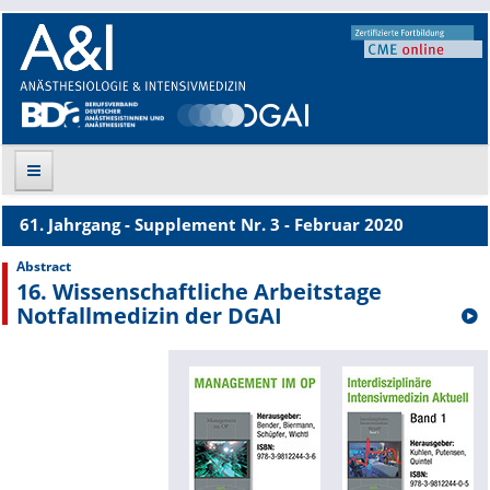
61. Jahrgang - Supplement Nr. 3 - Februar 2020
Suche
Abstract
16. Wissenschaftliche Arbeitstage
Aktuelle Ausgabe
Notfallmedizin der DGAI
Leitlinien
Archiv
Supplements
Supplements OrphanAnesthesia