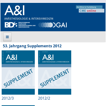
53. Jahrgang Supplements 2012
Suche
Aktuelle Ausgabe
Leitlinien
Archiv
Supplements
2012/3
2012/2
Supplements OrphanAnesthesia