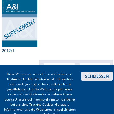
Online First
A&I English
Mediadaten
Autoren-Service
2012/1
Bestell-Service
Stellenmarkt
Diese Website verwendet Session-Cookies, um
SCHLIESSEN
Kongresskalender
bestimmte Funktionalitäten wie die Navigation
oder das Login in geschlossene Bereiche zu
gewährleisten. Um die Website zu optimieren,
setzen wir das On-Premise betriebene Open-
Source Analysetool matomo ein. matomo arbeitet
bei uns ohne Tracking-Cookies. Genauere
Informationen und die Widerspruchsmöglichkeiten