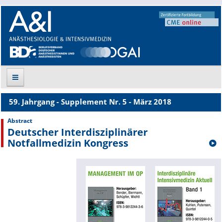
59. Jahrgang - Supplement Nr. 5 - März 2018
Suche
Abstract
Deutscher Interdisziplinärer
Aktuelle Ausgabe
Notfallmedizin Kongress
Leitlinien
Archiv
Supplements
Supplements OrphanAnesthesia