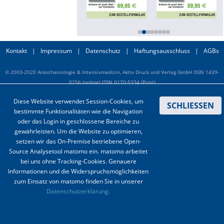
Online First
A&I English
Kontakt
|
Impressum
|
Datenschutz
|
Haftungsausschluss
|
AGBs
Mediadaten
© 2003-2020 Anästhesiologie & Intensivmedizin, Aktiv Druck und Verlag GmbH ISSN 1439-
0256 (online) ISSN 0170-5334 (Print)
Autoren-Service
Diese Website verwendet Session-Cookies, um
SCHLIESSEN
Bestell-Service
bestimmte Funktionalitäten wie die Navigation
oder das Login in geschlossene Bereiche zu
Stellenmarkt
gewährleisten. Um die Website zu optimieren,
setzen wir das On-Premise betriebene Open-
Kongresskalender
Source Analysetool matomo ein. matomo arbeitet
bei uns ohne Tracking-Cookies. Genauere
Informationen und die Widerspruchsmöglichkeiten
zum Einsatz von matomo finden Sie in unserer
Datenschutzerklärung.