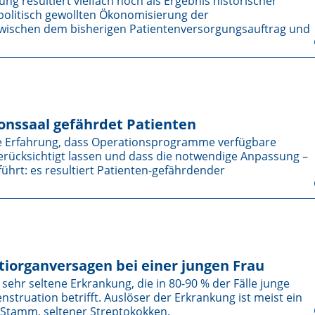
g resultiert vielfach noch als Ergebnis historischer
olitisch gewollten Ökonomisierung der
 zwischen dem bisherigen Patientenversorgungsauftrag und
onssaal gefährdet Patienten
te Erfahrung, dass Operationsprogramme verfügbare
rück­sichtigt lassen und dass die notwendige Anpassung –
 führt: es resultiert Patienten-gefährdender
iorganversagen bei einer jungen Frau
sehr seltene Erkrankung, die in 80-90 % der Fälle junge
truation betrifft. Auslöser der Erkrankung ist meist ein
-Stamm, seltener Streptokokken.