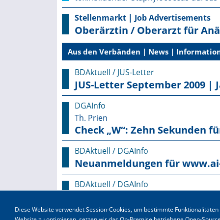
Stellenmarkt | Job Advertisements
Oberärztin / Oberarzt für An
Aus den Verbänden | News | Information
BDAktuell / JUS-Letter
JUS-Letter September 2009 | 
DGAInfo
Th. Prien
Check „W“: Zehn Sekunden fü
BDAktuell / DGAInfo
Neuanmeldungen für www.ai-o
BDAktuell / DGAInfo
DAC 2009 - Grußworte, Ehrung
Diese Website verwendet Session-Cookies, um bestimmte Funktionalitäten w
Website zu optimieren, setzen wir das On-Premise betriebene Open-Sourc