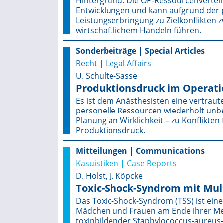
Hintergrund: Die OP-Ressourcenverteilun
Entwicklungen und kann aufgrund der p
Leistungserbringung zu Zielkonflikten
wirtschaftlichem Handeln führen.
Sonderbeiträge | Special Articles
Recht | Legal Affairs
U. Schulte-Sasse
Produktionsdruck im Operati
Es ist dem Anästhesisten eine vertrau
personelle Ressourcen wiederholt unbe
Planung an Wirklichkeit – zu Konflikten
Produktionsdruck.
Mitteilungen | Communications
Kasuistiken | Case Reports
D. Holst, J. Köpcke
Toxic-Shock-Syndrom mit Mult
Das Toxic-Shock-Syndrom (TSS) ist eine 
Mädchen und Frauen am Ende ihrer Mens
toxinbildender Staphylococcus-aureus