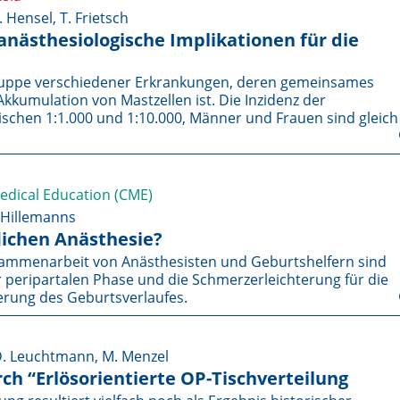
. Hensel, T. Frietsch
anästhesiologische Implikationen für die
ruppe verschiedener Erkrankungen, deren gemeinsames
kkumulation von Mastzellen ist. Die Inzidenz der
ischen 1:1.000 und 1:10.000, Männer und Frauen sind gleich
Medical Education (CME)
. Hillemanns
flichen Anästhesie?
ammenarbeit von Anästhesisten und Geburtshelfern sind
 peripartalen Phase und die Schmerzer­leichte­rung für die
erung des Geburtsverlaufes.
 D. Leuchtmann, M. Menzel
ch “Erlösorientierte OP-Tischverteilung