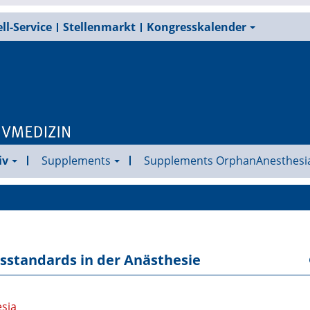
ll-Service
Stellenmarkt
Kongresskalender
iv
Supplements
Supplements OrphanAnesthesi
itsstandards in der Anästhesie
esia