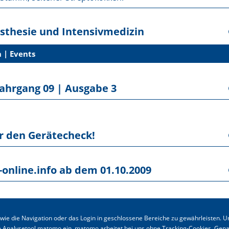
ästhesie und Intensivmedizin
 | Events
Jahrgang 09 | Ausgabe 3
r den Gerätecheck!
nline.info ab dem 01.10.2009
en, Wissenschaftliche Preise
ie die Navigation oder das Login in geschlossene Bereiche zu gewährleisten. U
Kontakt
|
Impressum
|
Dat
e Analysetool matomo ein. matomo arbeitet bei uns ohne Tracking-Cookies. Gen