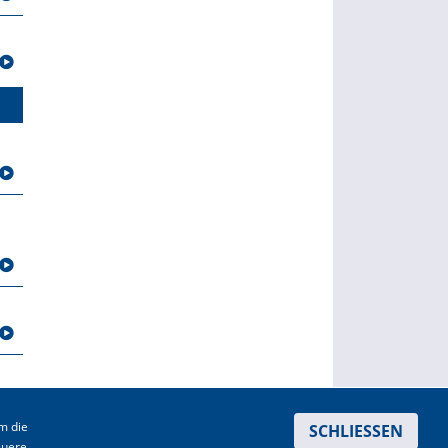
m die
SCHLIESSEN
enschutz
|
Haftungsausschluss
|
AGBs
auere