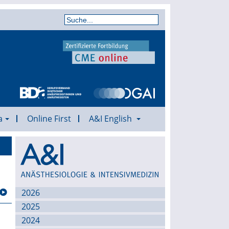
a
Online First
A&I English
Archiv
2026
2025
2024