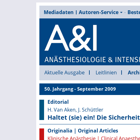
Mediadaten
Autoren-Service
Beste
Aktuelle Ausgabe
Leitlinien
Arch
50. Jahrgang - September 2009
Editorial
H. Van Aken, J. Schüttler
Haltet (sie) ein! Die Sicherhe
Originalia | Original Articles
Klinische Anästhesie | Clinical Anaesth