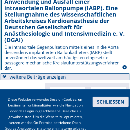
Anwendung und Ausfall einer
intraaortalen Ballonpumpe (IABP). Eine
Stellungnahme des wissenschaftlichen
Arbeitskreises Kardioanästhesie der
Deutschen Gesellschaft für
Anästhesiologie und Intensivmedizin e. V.
(DGAI)
Die intraaortale Gegenpulsation mittels eines in die Aorta
descendens implantierten Ballonkatheters (IABP) stellt
unverändert das weltweit am häufigsten eingesetzte
passagere mechanische Kreislaufunterstützungsverfahren
dar.
weitere Beiträge anzeigen
Diese Website verwendet Session-Cookies, um
SCHLIESSEN
bestimmte Funktionalitäten wie die Navigation
oder das Login in geschlossene Bereiche zu
gewährleisten. Um die Website zu optimieren,
setzen wir das On-Premise betriebene Open-
Source Analysetool matomo ein. matomo arbeitet