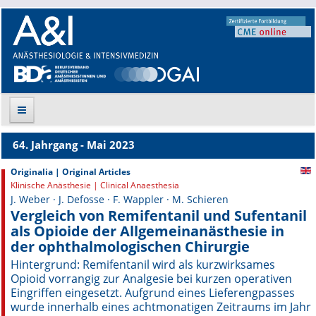
64. Jahrgang - Mai 2023
Suche
Originalia | Original Articles
Klinische Anästhesie | Clinical Anaesthesia
Aktuelle Ausgabe
J. Weber · J. Defosse · F. Wappler · M. Schieren
Vergleich von Remifentanil und Sufentanil
Leitlinien
als Opioide der Allgemeinanästhesie in
der ophthalmologischen Chirurgie
Archiv
Hintergrund: Remifentanil wird als kurz­wirksames
Opioid vorrangig zur Analgesie bei kurzen operativen
Supplements
Eingriffen eingesetzt. Aufgrund eines Lieferengpasses
wurde innerhalb eines achtmonatigen Zeitraums im Jahr
Supplements OrphanAnesthesia