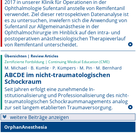
2017 in unserer Klinik für Operationen in der
Ophthalmologie Sufentanil anstelle von Remifentanil
Online First
verwendet. Ziel dieser retrospektiven Datenanalyse ist
es zu untersuchen, inwiefern sich die Anwendung von
A&I English
Sufentanil zur Allgemeinanästhesie in der
Ophthalmochirurgie im Hinblick auf den intra- und
postoperativen anästhesiologischen Therapieverlauf
Mediadaten
von Remifentanil unterscheidet.
Autoren-Service
Übersichten | Review Articles
Zertifizierte Fortbildung | Continuing Medical Education (CME)
Bestell-Service
M. Michael · B. Kumle · P. Kümpers · M. Pin · M. Bernhard
ABCDE im nicht-traumatologischen
Stellenmarkt
Schockraum
Seit Jahren erfolgt eine zunehmende In­
Kongresskalender
stitutionalisierung und Professionali­sierung des nicht-
traumatologischen Schockraummanagements analog
zur seit langem etablierten Traumaversorgung.
weitere Beiträge anzeigen
OrphanAnesthesia