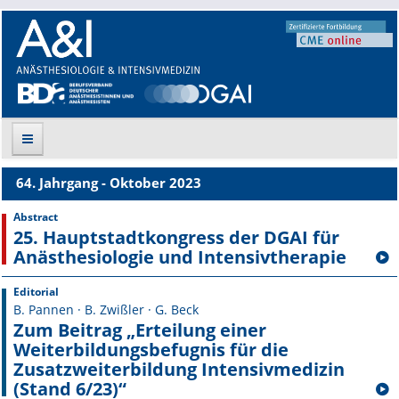
64. Jahrgang - Oktober 2023
Suche
Abstract
25. Hauptstadtkongress der DGAI für
Aktuelle Ausgabe
Anästhesiologie und Intensivtherapie
Leitlinien
Editorial
B. Pannen · B. Zwißler · G. Beck
Archiv
Zum Beitrag „Erteilung einer
Weiterbildungsbefugnis für die
Supplements
Zusatzweiter­bildung Intensivmedizin
(Stand 6/23)“
Supplements OrphanAnesthesia