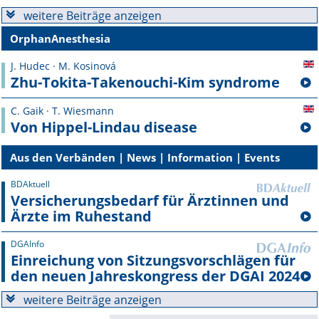
weitere Beiträge anzeigen
Online First
OrphanAnesthesia
A&I English
J. Hudec · M. Kosinová
Zhu-Tokita-Takenouchi-Kim syndrome
Mediadaten
C. Gaik · T. Wiesmann
Autoren-Service
Von Hippel-Lindau disease
Bestell-Service
Aus den Verbänden | News | Information | Events
Stellenmarkt
BDAktuell
Versicherungsbedarf für Ärztinnen und
Ärzte im Ruhestand
Kongresskalender
DGAInfo
Einreichung von Sitzungsvorschlägen für
den neuen Jahreskongress der DGAI 2024
weitere Beiträge anzeigen