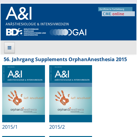
56. Jahrgang Supplements OrphanAnesthesia 2015
Suche
Aktuelle Ausgabe
Leitlinien
Archiv
Supplements
2015/1
2015/2
Supplements OrphanAnesthesia