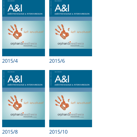
Online First
A&I English
Mediadaten
Autoren-Service
2015/4
2015/6
Bestell-Service
Stellenmarkt
Kongresskalender
2015/8
2015/10