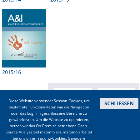
2015/16
Diese Website verwendet Session-Cookies, um
SCHLIESSEN
bestimmte Funktionalitäten wie die Navigation
oder das Login in geschlossene Bereiche zu
gewährleisten. Um die Website zu optimieren,
setzen wir das On-Premise betriebene Open-
Source Analysetool matomo ein. matomo arbeitet
bei uns ohne Tracking-Cookies. Genauere