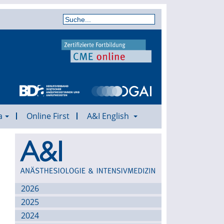
a
Online First
A&I English
Archiv
2026
2025
2024