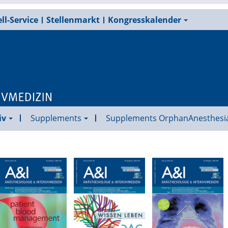
ll-Service
Stellenmarkt
Kongresskalender
iv
Supplements
Supplements OrphanAnesthesi