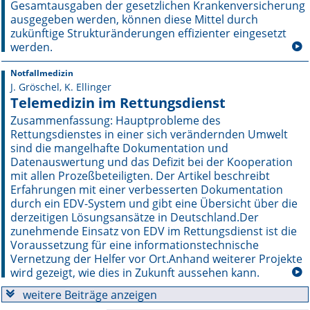
Gesamtausgaben der gesetzlichen Krankenversicherung
ausgegeben werden, können diese Mittel durch
Online First
zukünftige Strukturänderungen effizienter eingesetzt
werden.
A&I English
Notfallmedizin
J. Gröschel, K. Ellinger
Mediadaten
Telemedizin im Rettungsdienst
Autoren-Service
Zusammenfassung: Hauptprobleme des
Rettungsdienstes in einer sich verändernden Umwelt
sind die mangelhafte Dokumentation und
Bestell-Service
Datenauswertung und das Defizit bei der Kooperation
mit allen Prozeßbeteiligten. Der Artikel beschreibt
Stellenmarkt
Erfahrungen mit einer verbesserten Dokumentation
durch ein EDV-System und gibt eine Übersicht über die
Kongresskalender
derzeitigen Lösungsansätze in Deutschland.Der
zunehmende Einsatz von EDV im Rettungsdienst ist die
Voraussetzung für eine informationstechnische
Vernetzung der Helfer vor Ort.Anhand weiterer Projekte
wird gezeigt, wie dies in Zukunft aussehen kann.
weitere Beiträge anzeigen