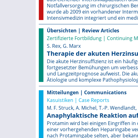
Notfallversorgung im chirurgischen Ber
wurde ab 2009 ein vorhandener Intermed
Intensivmedizin integriert und ein med
Übersichten | Review Articles
Zertifizierte Fortbildung | Continuing 
S. Rex, G. Marx
Therapie der akuten Herzinsu
Die akute Herzinsuffizienz ist ein häufi
fortgesetzter Bemühungen um verbesser
und Langzeitprognose aufweist. Die akut
Ätiologie und komplexe Pathophysiolog
Mitteilungen | Communications
Kasuistiken | Case Reports
M. F. Struck, A. Michel, T.-P. Wendlandt
Anaphylaktische Reaktion au
Protamin wird bei einigen Eingriffen i
einer vorhergehenden Heparingabe ver
nach Protamingabe selten, aber bekann