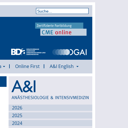
a
Online First
A&I English
Archiv
2026
2025
2024