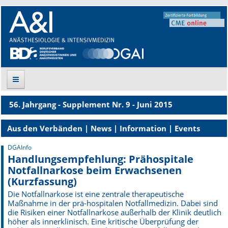
56. Jahrgang - Supplement Nr. 9 - Juni 2015
Suche
Aus den Verbänden | News | Information | Events
Aktuelle Ausgabe
DGAInfo
Handlungsempfehlung: Prähospitale
Leitlinien
Notfallnarkose beim Erwachsenen
(Kurzfassung)
Archiv
Die Notfallnarkose ist eine zentrale therapeutische
Supplements
Maßnahme in der prä­-hospitalen Notfallmedizin. Dabei sind
die Risiken einer Notfallnarkose außer­halb der Klinik deutlich
höher als innerklinisch. Eine kritische Überprüfung der
Supplements OrphanAnesthesia