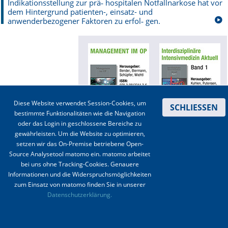
Indikationsstellung zur prä­‑ hospitalen Notfallnarkose hat vor
dem Hintergrund patienten-, einsatz- und
Online First
anwenderbezogener Faktoren zu erfol­‑ gen.
A&I English
Mediadaten
Autoren-Service
Diese Website verwendet Session-Cookies, um
SCHLIESSEN
Bestell-Service
bestimmte Funktionalitäten wie die Navigation
oder das Login in geschlossene Bereiche zu
Stellenmarkt
gewährleisten. Um die Website zu optimieren,
setzen wir das On-Premise betriebene Open-
Kontakt
|
Impressum
|
Datenschutz
|
Haftungsausschluss
|
AGBs
Kongresskalender
Source Analysetool matomo ein. matomo arbeitet
bei uns ohne Tracking-Cookies. Genauere
Informationen und die Widerspruchsmöglichkeiten
© 2003-2020 Anästhesiologie & Intensivmedizin, Aktiv Druck und Verlag GmbH ISSN 1439-
zum Einsatz von matomo finden Sie in unserer
0256 (online) ISSN 0170-5334 (Print)
Datenschutzerklärung.