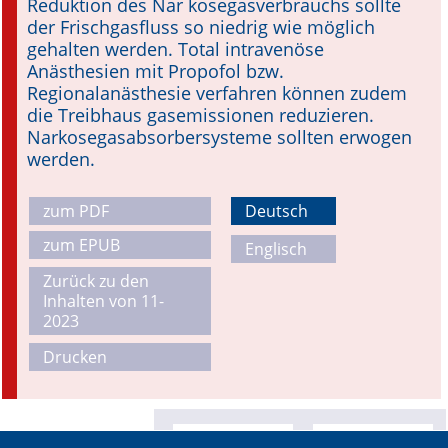
Reduktion des Nar kosegasverbrauchs sollte
der Frischgasfluss so niedrig wie möglich
gehalten werden. Total intravenöse
Anästhesien mit Propofol bzw.
Regionalanästhesie verfahren können zudem
die Treibhaus gasemissionen reduzieren.
Narkosegasabsorbersysteme sollten erwogen
werden.
zum PDF
Deutsch
zum EPUB
Englisch
Zurück zu den
Inhalten von 11-
2023
Drucken