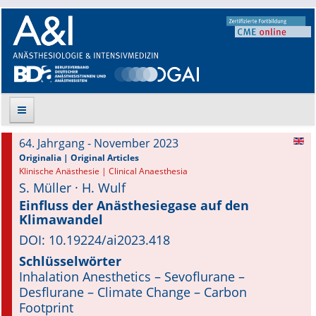
64. Jahrgang - November 2023
Suche
Originalia | Original Articles
Klinische Anästhesie | Clinical Anaesthesia
S. Müller · H. Wulf
Aktuelle Ausgabe
Einfluss der Anästhesiegase auf den
Klimawandel
Leitlinien
DOI: 10.19224/ai2023.418
Archiv
Schlüsselwörter
Inhalation Anesthetics – Sevoflurane –
Supplements
Desflurane – Climate Change – Carbon
Footprint
Supplements OrphanAnesthesia