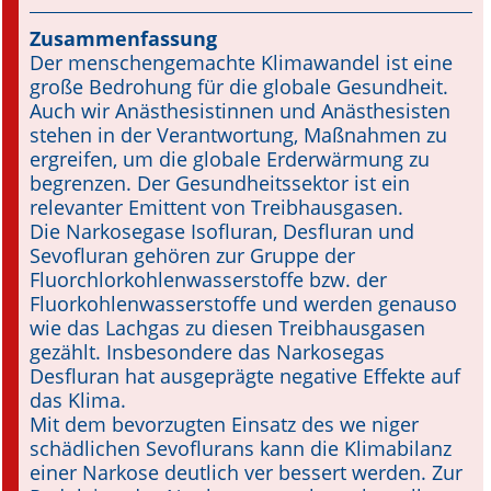
Zusammenfassung
Online First
Der menschengemachte Klimawandel ist eine
große Bedrohung für die globale Gesundheit.
A&I English
Auch wir Anästhesistinnen und Anästhesisten
stehen in der Verantwortung, Maßnahmen zu
Mediadaten
ergreifen, um die globale Erderwärmung zu
begrenzen. Der Gesundheitssektor ist ein
Autoren-Service
relevanter Emittent von Treibhausgasen.
Die Narkosegase Isofluran, Desfluran und
Bestell-Service
Sevofluran gehören zur Gruppe der
Fluorchlorkohlenwasserstoffe bzw. der
Stellenmarkt
Fluorkohlenwasserstoffe und werden genauso
wie das Lachgas zu diesen Treibhausgasen
Kongresskalender
gezählt. Insbesondere das Narkosegas
Desfluran hat ausgeprägte negative Effekte auf
das Klima.
Mit dem bevorzugten Einsatz des we niger
schädlichen Sevoflurans kann die Klimabilanz
einer Narkose deutlich ver bessert werden. Zur