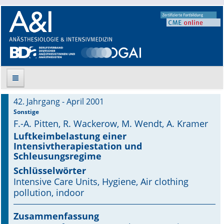
42. Jahrgang - April 2001
Suche
Sonstige
F.-A. Pitten, R. Wackerow, M. Wendt, A. Kramer
Aktuelle Ausgabe
Luftkeimbelastung einer
Intensivtherapiestation und
Schleusungsregime
Leitlinien
Schlüsselwörter
Archiv
Intensive Care Units, Hygiene, Air clothing
pollution, indoor
Supplements
Zusammenfassung
Supplements OrphanAnesthesia