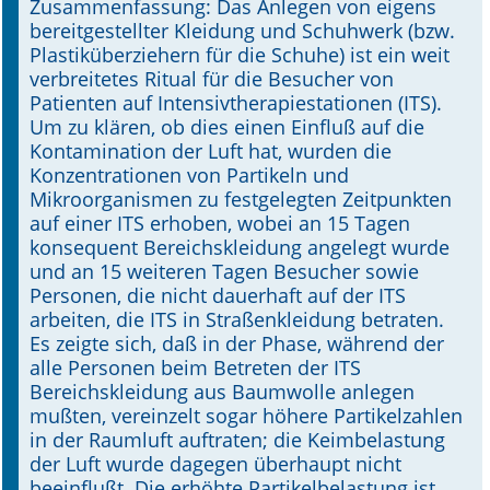
Zusammenfassung: Das Anlegen von eigens
bereitgestellter Kleidung und Schuhwerk (bzw.
Online First
Plastiküberziehern für die Schuhe) ist ein weit
verbreitetes Ritual für die Besucher von
A&I English
Patienten auf Intensivtherapiestationen (ITS).
Um zu klären, ob dies einen Einfluß auf die
Mediadaten
Kontamination der Luft hat, wurden die
Konzentrationen von Partikeln und
Autoren-Service
Mikroorganismen zu festgelegten Zeitpunkten
auf einer ITS erhoben, wobei an 15 Tagen
Bestell-Service
konsequent Bereichskleidung angelegt wurde
und an 15 weiteren Tagen Besucher sowie
Stellenmarkt
Personen, die nicht dauerhaft auf der ITS
arbeiten, die ITS in Straßenkleidung betraten.
Kongresskalender
Es zeigte sich, daß in der Phase, während der
alle Personen beim Betreten der ITS
Bereichskleidung aus Baumwolle anlegen
mußten, vereinzelt sogar höhere Partikelzahlen
in der Raumluft auftraten; die Keimbelastung
der Luft wurde dagegen überhaupt nicht
beeinflußt. Die erhöhte Partikelbelastung ist