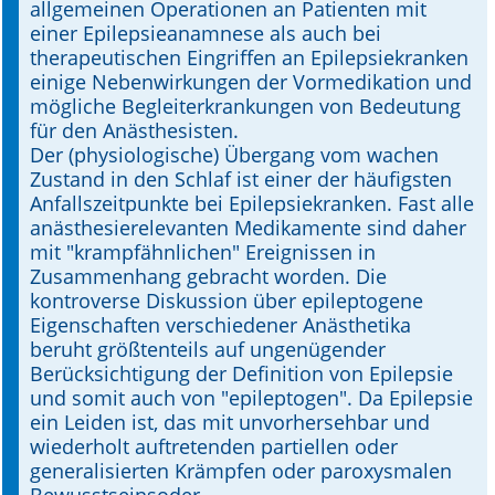
allgemeinen Operationen an Patienten mit
einer Epilepsieanamnese als auch bei
Online First
therapeutischen Eingriffen an Epilepsiekranken
einige Nebenwirkungen der Vormedikation und
A&I English
mögliche Begleiterkrankungen von Bedeutung
für den Anästhesisten.
Mediadaten
Der (physiologische) Übergang vom wachen
Zustand in den Schlaf ist einer der häufigsten
Autoren-Service
Anfallszeitpunkte bei Epilepsiekranken. Fast alle
anästhesierelevanten Medikamente sind daher
Bestell-Service
mit "krampfähnlichen" Ereignissen in
Zusammenhang gebracht worden. Die
Stellenmarkt
kontroverse Diskussion über epileptogene
Eigenschaften verschiedener Anästhetika
Kongresskalender
beruht größtenteils auf ungenügender
Berücksichtigung der Definition von Epilepsie
und somit auch von "epileptogen". Da Epilepsie
ein Leiden ist, das mit unvorhersehbar und
wiederholt auftretenden partiellen oder
generalisierten Krämpfen oder paroxysmalen