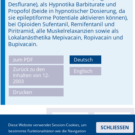
Desflurane), als Hypnotika Barbiturate und
Propofol (beide in hypnotischer Dosierung, da
sie epileptiforme Potentiale aktivieren können),
bei Opioiden Sufentanil, Remifentanil und
Piritramid, alle Muskelrelaxanzien sowie als
Lokalanästhetika Mepivacain, Ropivacain und
Bupivacain.
zum PDF
Deutsch
Zurück zu den
Englisch
Inhalten von 12-
2003
Drucken
Diese Website verwendet Session-Cookies, um
SCHLIESSEN
bestimmte Funktionalitäten wie die Navigation