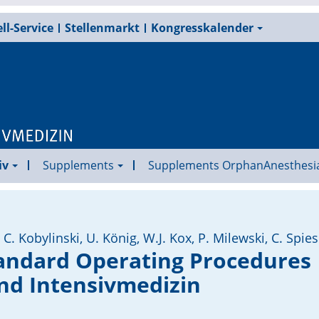
ll-Service
Stellenmarkt
Kongresskalender
iv
Supplements
Supplements OrphanAnesthesi
 C. Kobylinski, U. König, W.J. Kox, P. Milewski, C. Spies
andard Operating Procedures
nd Intensivmedizin