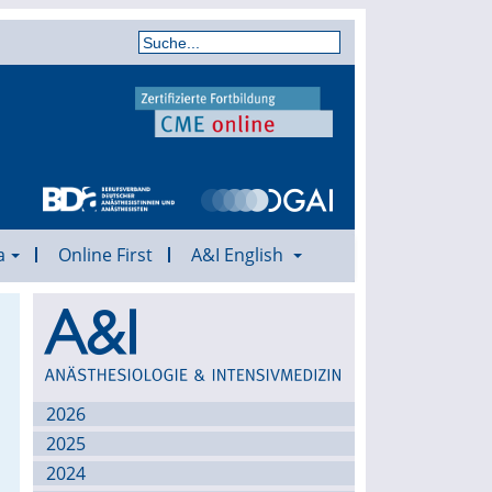
a
Online First
A&I English
Archiv
2026
2025
2024