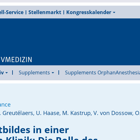
ll-Service
Stellenmarkt
Kongresskalender
iv
Supplements
Supplements OrphanAnesthesi
ance
 B. Greutélaers, U. Haase, M. Kastrup, V. von Dossow, O
tbildes in einer