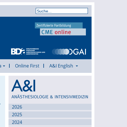
a
Online First
A&I English
Archiv
.
2026
2025
2024