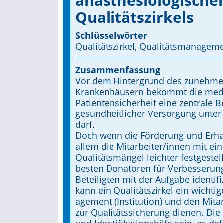
anästhesiologischen
Qualitätszirkels
Schlüsselwörter
Qualitätszirkel, Qualitäts­managemen
Zusammenfassung
Vor dem Hintergrund des zunehme
Krankenhäusern bekommt die mediz
Patientensicher­heit eine zentrale B
gesundheitlicher Versorgung unter
darf.
Doch wenn die Förderung und Erhal
allem die Mit­arbeiter/innen mit 
Qualitätsmängel leichter festgeste
besten Donatoren für Verbesserungs
Beteiligten mit der Aufgabe identif
kann ein Qualitätszirkel ein wichti
agement (Institution) und den Mitar
zur Qualitäts­sicherung dienen. Die