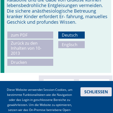
lebensbedrohliche Entgleisungen vermeiden.
Die sichere anästhesiologische Betreuung
kranker Kinder erfordert Er­‑ fahrung, manuelles
Geschick und profundes Wissen.
zum PDF
Deutsch
Zurück zu den
Englisch
Inhalten von 10-
2013
Drucken
Diese Website verwendet Session-Cookies, um
SCHLIESSEN
bestimmte Funktionalitäten wie die Navigation
oder das Login in geschlossene Bereiche zu
gewährleisten. Um die Website zu optimieren,
setzen wir das On-Premise betriebene Open-