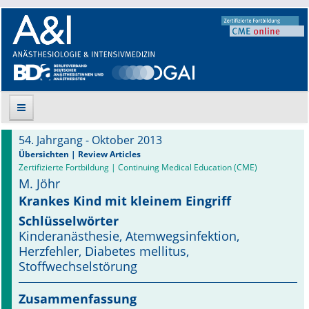
54. Jahrgang - Oktober 2013
Suche
Übersichten | Review Articles
Zertifizierte Fortbildung | Continuing Medical Education (CME)
M. Jöhr
Aktuelle Ausgabe
Krankes Kind mit kleinem Eingriff
Leitlinien
Schlüsselwörter
Kinderanästhesie, Atemwegsinfektion,
Archiv
Herzfehler, Diabetes mellitus,
Stoffwechselstörung
Supplements
Zusammenfassung
Supplements OrphanAnesthesia