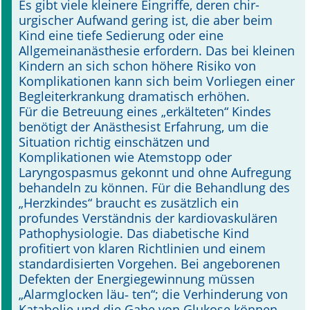
Es gibt viele kleinere Eingriffe, deren chir­
urgischer Aufwand gering ist, die aber beim
Online First
Kind eine tiefe Sedierung oder eine
Allgemeinanästhesie erfordern. Das bei kleinen
A&I English
Kindern an sich schon höhere Risiko von
Komplikationen kann sich beim Vorliegen einer
Mediadaten
Begleiterkrankung dramatisch erhöhen.
Für die Betreuung eines „erkälteten“ Kindes
Autoren-Service
benötigt der Anästhesist Erfahrung, um die
Situation richtig einschätzen und
Bestell-Service
Komplikationen wie Atemstopp oder
Laryngospasmus gekonnt und ohne Aufregung
Stellenmarkt
behandeln zu können. Für die Behandlung des
„Herzkindes“ braucht es zusätzlich ein
Kongresskalender
profundes Verständnis der kardiovaskulären
Pathophysiologie. Das diabetische Kind
profitiert von klaren Richtlinien und einem
standardisierten Vorgehen. Bei angeborenen
Defekten der Energie­gewinnung müssen
„Alarmglocken läu­‑ ten“; die Verhinderung von
Katabolie und die Gabe von Glukose können