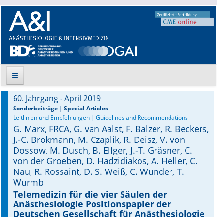
60. Jahrgang - April 2019
Suche
Sonderbeiträge | Special Articles
Leitlinien und Empfehlungen | Guidelines and Recommendations
G. Marx, FRCA, G. van Aalst, F. Balzer, R. Beckers,
Aktuelle Ausgabe
J.-C. Brokmann, M. Czaplik, R. Deisz, V. von
Dossow, M. Dusch, B. Ellger, J.-T. Gräsner, C.
Leitlinien
von der Groeben, D. Hadzidiakos, A. Heller, C.
Nau, R. Rossaint, D. S. Weiß, C. Wunder, T.
Archiv
Wurmb
Supplements
Teleme­dizin für die vier Säulen der
Anästhesiologie Positionspapier der
Deutschen Gesellschaft für Anästhesio­logie
Supplements OrphanAnesthesia