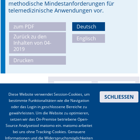
methodische Mindestanforderungen für
telemedizinische Anwendungen vor.
zum PDF
Deutsch
Zurück zu den
Englisch
Inhalten von 04-
2019
Drucken
Diese Website verwendet Session-Cookies, um
SCHLIESSEN
bestimmte Funktionalitäten wie die Navigation
oder das Login in geschlossene Bereiche zu
gewährleisten. Um die Website zu optimieren,
setzen wir das On-Premise betriebene Open-
Source Analysetool matomo ein. matomo arbeitet
bei uns ohne Tracking-Cookies. Genauere
Informationen und die Widerspruchsmöglichkeiten