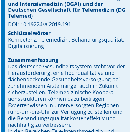
und Intensivmedizin (DGAI) und der
Deutschen Gesellschaft für Telemedizin (DG
Online First
Telemed)
DOI: 10.19224/ai2019.191
A&I English
Schlüsselwörter
Mediadaten
Kompetenz, Telemedizin, Behandlungsqualität,
Digitali­sierung
Autoren-Service
Zusammenfassung
Bestell-Service
Das deutsche Gesundheitssystem steht vor der
Herausforderung, eine hochqualitative und
Stellenmarkt
flächendeckende Gesundheitsversorgung bei
zunehmendem Ärztemangel auch in Zukunft
Kongresskalender
sicherzustellen. Telemedizinische Koopera­
tionsstrukturen können dazu beitragen,
Expertenwissen in unterversorgten Regionen
rund-um-die-Uhr zur Verfügung zu stellen und
die Behandlungsqualität kosteneffektiv und
nachhaltig zu ver­bessern.
In den Bereichen Tele-Intensivmedizin und