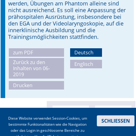
werden, Übungen am Phantom alleine sind
nicht ausreichend. Es soll eine Anpassung der
prähospitalen Ausrüstung, insbesondere bei
den EGA und der Videolaryngoskopie, auf die
innerklinische Ausbildung und die
Trainingsmöglichkeiten stattfinden.
zum PDF
Deutsch
Zurück zu den
Englisch
Inhalten von 06-
2019
Drucken
Diese Website verwendet Session-Cookies, um
SCHLIESSEN
bestimmte Funktionalitäten wie die Navigation
oder das Login in geschlossene Bereiche zu