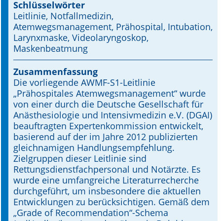
Schlüsselwörter
Leitlinie, Notfallmedizin,
Online First
Atemwegsmanagement, Prähospital, Intubation,
Larynxmaske, Videolaryn­goskop,
A&I English
Maskenbeatmung
Mediadaten
Zusammenfassung
Die vorliegende AWMF-S1-Leitlinie
Autoren-Service
„Prähospitales Atemwegsmanagement“ wurde
von einer durch die Deutsche Gesellschaft für
Bestell-Service
Anästhesiologie und Intensivmedizin e.V. (DGAI)
beauftragten Expertenkommission entwickelt,
Stellenmarkt
basierend auf der im Jahre 2012 publizierten
gleichnamigen Handlungsempfehlung.
Kongresskalender
Zielgruppen dieser Leitlinie sind
Rettungsdienstfachpersonal und Notärzte. Es
wurde eine umfangreiche Literaturrecherche
durchgeführt, um insbesondere die aktuellen
Entwicklungen zu berücksichtigen. Gemäß dem
„Grade of Recommendation“-Schema