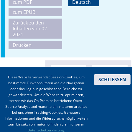
zum PDF
Deutsch
zum EPUB
Zurück zu den
Inhalten von 02-
2021
Drucken
Diese Website verwendet Session-Cookies, um
SCHLIESSEN
bestimmte Funktionalitäten wie die Navigation
oder das Login in geschlossene Bereiche zu
gewährleisten. Um die Website zu optimieren,
setzen wir das On-Premise betriebene Open-
Source Analysetool matomo ein. matomo arbeitet
bei uns ohne Tracking-Cookies. Genauere
Informationen und die Widerspruchsmöglichkeiten
zum Einsatz von matomo finden Sie in unserer
Kontakt
|
Impressum
|
Datenschutz
|
Haftungsausschluss
|
AGBs
Datenschutzerklärung.