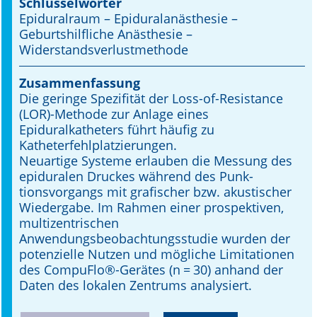
Schlüsselwörter
Epiduralraum – Epiduralanästhesie –
Online First
Geburtshilfliche Anästhesie –
Widerstandsverlustmethode
A&I English
Zusammenfassung
Mediadaten
Die geringe Spezifität der Loss-of-Resistance
(LOR)-Methode zur Anlage eines
Autoren-Service
Epiduralkatheters führt häufig zu
Katheterfehlplatzierungen.
Bestell-Service
Neuartige Systeme erlauben die Messung des
epiduralen Druckes während des Punk­
Stellenmarkt
tionsvorgangs mit grafischer bzw. akustischer
Wiedergabe. Im Rahmen einer prospektiven,
Kongresskalender
multizentrischen
Anwendungsbeobachtungsstudie wurden der
potenzielle Nutzen und mögliche Limitationen
des CompuFlo®-Gerätes (n = 30) anhand der
Daten des lokalen Zentrums analysiert.