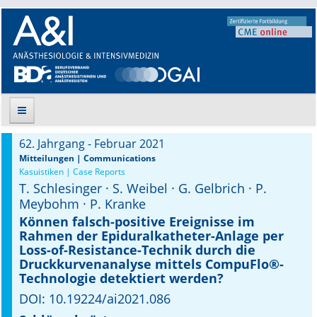
62. Jahrgang - Februar 2021
Suche
Mitteilungen | Communications
Kasuistiken | Case Reports
T. Schlesinger · S. Weibel · G. Gelbrich · P.
Aktuelle Ausgabe
Meybohm · P. Kranke
Leitlinien
Können falsch-positive Ereignisse im
Rahmen der Epidural­katheter-Anlage per
Loss-of-Resistance-Technik durch die
Archiv
Druckkurvenanalyse mittels CompuFlo®-
Technologie detektiert werden?
Supplements
DOI: 10.19224/ai2021.086
Supplements OrphanAnesthesia