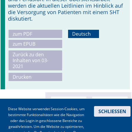
werden die aktuellen Leitlinien im Hinblick auf
die Versorgung von Patienten mit einem SHT
diskutiert.
zum PDF
Deutsch
zum EPUB
Zurück zu den
Inhalten von 03-
2021
Drucken
Diese Website verwendet Session-Cookies, um
SCHLIESSEN
bestimmte Funktionalitäten wie die Navigation
oder das Login in geschlossene Bereiche zu
gewährleisten. Um die Website zu optimieren,