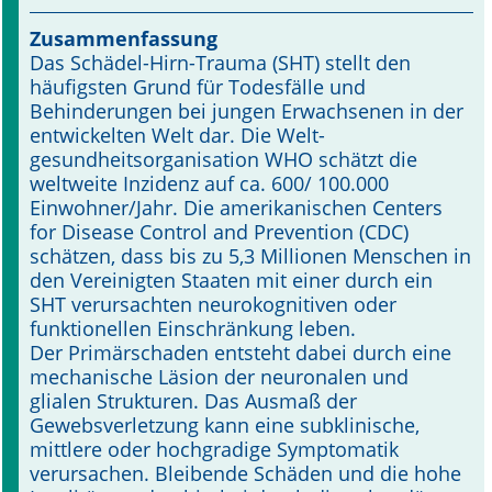
Zusammenfassung
Online First
Das Schädel-Hirn-Trauma (SHT) stellt den
häufigsten Grund für Todesfälle und
A&I English
Behinderungen bei jungen Erwachsenen in der
entwickelten Welt dar. Die Welt­
Mediadaten
gesundheitsorganisation WHO schätzt die
weltweite Inzidenz auf ca. 600/ 100.000
Autoren-Service
Einwohner/Jahr. Die amerikanischen Centers
for Disease Control and Prevention (CDC)
Bestell-Service
schätzen, dass bis zu 5,3 Millionen Menschen in
den Ver­einigten Staaten mit einer durch ein
Stellenmarkt
SHT verursachten neurokognitiven oder
funktionellen Einschränkung leben.
Kongresskalender
Der Primärschaden entsteht dabei durch eine
mechanische Läsion der neuronalen und
glialen Strukturen. Das Ausmaß der
Gewebsverletzung kann eine subklinische,
mittlere oder hochgradige Symptomatik
verursachen. Bleibende Schäden und die hohe