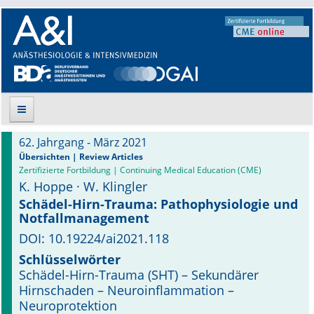
62. Jahrgang - März 2021
Suche
Übersichten | Review Articles
Zertifizierte Fortbildung | Continuing Medical Education (CME)
K. Hoppe · W. Klingler
Aktuelle Ausgabe
Schädel-Hirn-Trauma: Pathophysiologie und
Notfallmanagement
Leitlinien
DOI: 10.19224/ai2021.118
Archiv
Schlüsselwörter
Schädel-Hirn-Trauma (SHT) – Sekundärer
Supplements
Hirnschaden – Neuroinflammation –
Neuroprotektion
Supplements OrphanAnesthesia