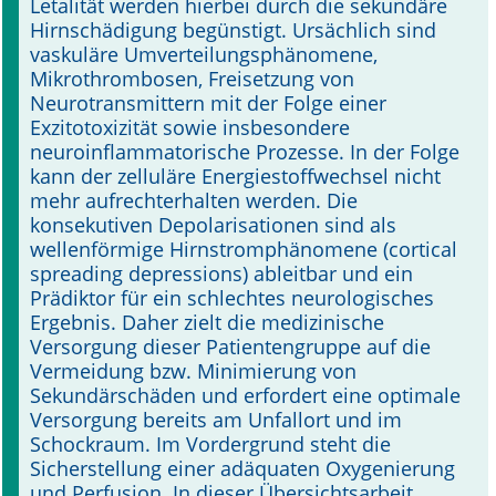
Letalität werden hierbei durch die sekundäre
Hirnschädigung begünstigt. Ursächlich sind
vaskuläre Umverteilungsphänomene,
Mikrothrombosen, Freisetzung von
Neurotransmittern mit der Folge einer
Exzitotoxizität sowie ins­besondere
neuroinflammatorische Pro­zesse. In der Folge
kann der zelluläre Energiestoffwechsel nicht
mehr aufrechterhalten werden. Die
konsekutiven Depolarisationen sind als
wellenförmige Hirnstromphänomene (cortical
spread­ing depressions) ableitbar und ein
Prädiktor für ein schlechtes neurologisches
Ergebnis. Daher zielt die medizinische
Versorgung dieser Patientengruppe auf die
Vermeidung bzw. Minimierung von
Sekundärschäden und erfordert eine optimale
Versorgung bereits am Unfallort und im
Schockraum. Im Vordergrund steht die
Sicherstellung einer adäquaten Oxygenierung
und Perfusion. In dieser Übersichtsarbeit