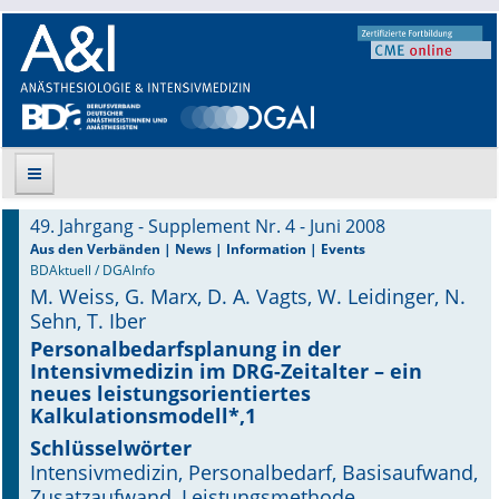
49. Jahrgang - Supplement Nr. 4 - Juni 2008
Suche
Aus den Verbänden | News | Information | Events
BDAktuell / DGAInfo
M. Weiss, G. Marx, D. A. Vagts, W. Leidinger, N.
Aktuelle Ausgabe
Sehn, T. Iber
Leitlinien
Personalbedarfsplanung in der
Intensivmedizin im DRG-Zeitalter – ein
neues leistungsorientiertes
Archiv
Kalkulationsmodell*,1
Supplements
Schlüsselwörter
Intensivmedizin, Personalbedarf, Basisaufwand,
Supplements OrphanAnesthesia
Zusatzaufwand, Leistungsmethode,