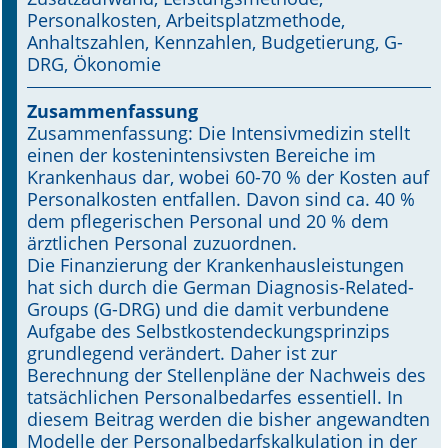
Personalkosten, Arbeitsplatzmethode,
Online First
Anhaltszahlen, Kennzahlen, Budgetierung, G-
DRG, Ökonomie
A&I English
Zusammenfassung
Mediadaten
Zusammenfassung: Die Intensivmedizin stellt
einen der kostenintensivsten Bereiche im
Autoren-Service
Kranken­haus dar, wobei 60-70 % der Kosten auf
Personal­kosten entfallen. Davon sind ca. 40 %
Bestell-Service
dem pflegerischen Personal und 20 % dem
ärztlichen Personal zuzuordnen.
Stellenmarkt
Die Finanzierung der Krankenhaus­leis­tungen
hat sich durch die German Diagnosis-Related-
Kongresskalender
Groups (G-DRG) und die damit verbundene
Aufgabe des Selbstkostendeckungsprinzips
grundlegend verändert. Daher ist zur
Berechnung der Stellen­pläne der Nachweis des
tatsächlichen Per­­sonal­bedarfes essentiell. In
diesem Beitrag werden die bisher angewandten
Modelle der Personal­bedarfs­­kalkulation in der