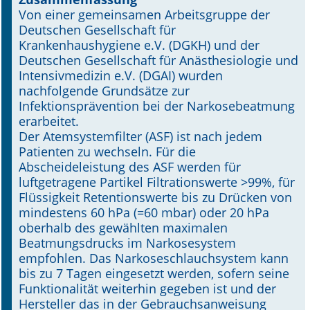
Von einer gemeinsamen Arbeitsgruppe der
Online First
Deutschen Gesellschaft für
Krankenhaushygiene e.V. (DGKH) und der
A&I English
Deutschen Gesellschaft für Anästhesiologie und
Intensivmedizin e.V. (DGAI) wurden
Mediadaten
nachfolgende Grundsätze zur
Infektionsprävention bei der Narkosebeatmung
Autoren-Service
erarbeitet.
Der Atemsystemfilter (ASF) ist nach jedem
Bestell-Service
Patienten zu wechseln. Für die
Abscheideleistung des ASF werden für
Stellenmarkt
luftgetragene Partikel Filtrationswerte >99%, für
Flüssigkeit Retentionswerte bis zu Drücken von
Kongresskalender
mindestens 60 hPa (=60 mbar) oder 20 hPa
oberhalb des gewählten maximalen
Beatmungsdrucks im Narkosesystem
empfohlen. Das Narkoseschlauchsystem kann
bis zu 7 Tagen eingesetzt werden, sofern seine
Funktionalität weiterhin gegeben ist und der
Hersteller das in der Gebrauchsanweisung