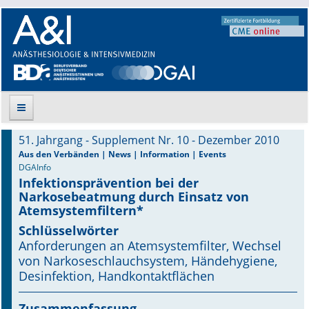
51. Jahrgang - Supplement Nr. 10 - Dezember 2010
Suche
Aus den Verbänden | News | Information | Events
DGAInfo
Infektionsprävention bei der
Aktuelle Ausgabe
Narkosebeatmung durch Einsatz von
Atemsystemfiltern*
Leitlinien
Schlüsselwörter
Anforderungen an Atemsystemfilter, Wechsel
Archiv
von Narkoseschlauchsystem, Händehygiene,
Desinfektion, Handkontaktflächen
Supplements
Supplements OrphanAnesthesia
Zusammenfassung