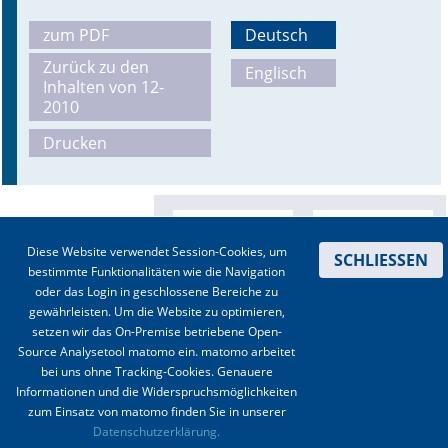
zum PDF
Deutsch
Zurück zu den
Englisch
Inhalten von 12-
2010
Drucken
Diese Website verwendet Session-Cookies, um
SCHLIESSEN
bestimmte Funktionalitäten wie die Navigation
oder das Login in geschlossene Bereiche zu
gewährleisten. Um die Website zu optimieren,
setzen wir das On-Premise betriebene Open-
Source Analysetool matomo ein. matomo arbeitet
bei uns ohne Tracking-Cookies. Genauere
Informationen und die Widerspruchsmöglichkeiten
zum Einsatz von matomo finden Sie in unserer
Kontakt
|
Impressum
|
Datenschutz
|
Haftungsausschluss
|
AGBs
Datenschutzerklärung.