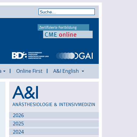
a
Online First
A&I English
Archiv
2026
2025
2024