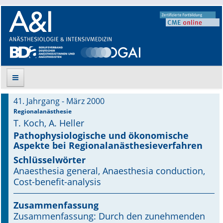
41. Jahrgang - März 2000
Suche
Regionalanästhesie
T. Koch, A. Heller
Aktuelle Ausgabe
Pathophysiologische und ökonomische
Aspekte bei Regionalanästhesieverfahren
Leitlinien
Schlüsselwörter
Anaesthesia general, Anaesthesia conduction,
Archiv
Cost-benefit-analysis
Supplements
Zusammenfassung
Zusammenfassung: Durch den zunehmenden
Supplements OrphanAnesthesia