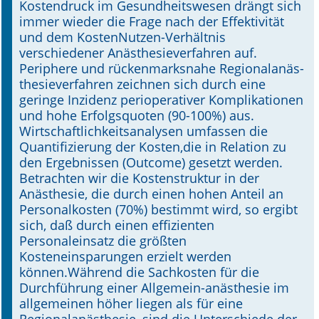
Kostendruck im Gesundheitswesen drängt sich
immer wieder die Frage nach der Effektivität
Online First
und dem KostenNutzen-Verhältnis
verschiedener Anästhesieverfahren auf.
A&I English
Periphere und rückenmarksnahe Regionalanäs-
thesieverfahren zeichnen sich durch eine
Mediadaten
geringe Inzidenz perioperativer Komplikationen
und hohe Erfolgsquoten (90-100%) aus.
Autoren-Service
Wirtschaftlichkeitsanalysen umfassen die
Quantifizierung der Kosten,die in Relation zu
Bestell-Service
den Ergebnissen (Outcome) gesetzt werden.
Betrachten wir die Kostenstruktur in der
Stellenmarkt
Anästhesie, die durch einen hohen Anteil an
Personalkosten (70%) bestimmt wird, so ergibt
Kongresskalender
sich, daß durch einen effizienten
Personaleinsatz die größten
Kosteneinsparungen erzielt werden
können.Während die Sachkosten für die
Durchführung einer Allgemein-anästhesie im
allgemeinen höher liegen als für eine